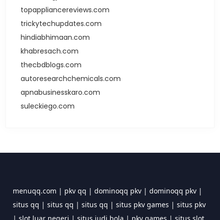
topappliancereviews.com
trickytechupdates.com
hindiabhimaan.com
khabresach.com
thecbdblogs.com
autoresearchchemicals.com
apnabusinesskaro.com
suleckiego.com
menuqq.com
|
pkv qq
|
dominoqq pkv
|
dominoqq pkv
|
situs qq
|
situs qq
|
situs qq
|
situs pkv games
|
situs pkv
|
slot luar negeri
|
situs judi bola
|
pkv games
|
situs slot