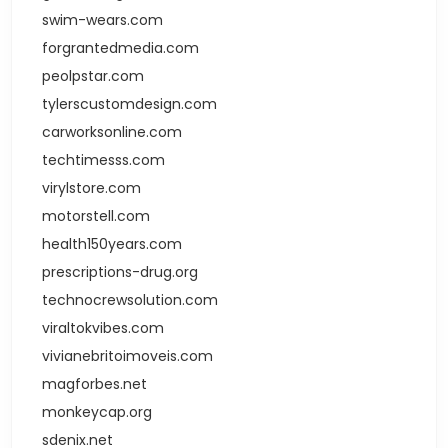
swim-wears.com
forgrantedmedia.com
peolpstar.com
tylerscustomdesign.com
carworksonline.com
techtimesss.com
virylstore.com
motorstell.com
health150years.com
prescriptions-drug.org
technocrewsolution.com
viraltokvibes.com
vivianebritoimoveis.com
magforbes.net
monkeycap.org
sdenix.net