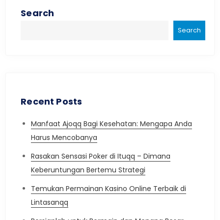
Search
Search
Recent Posts
Manfaat Ajoqq Bagi Kesehatan: Mengapa Anda
Harus Mencobanya
Rasakan Sensasi Poker di Ituqq – Dimana
Keberuntungan Bertemu Strategi
Temukan Permainan Kasino Online Terbaik di
Lintasanqq