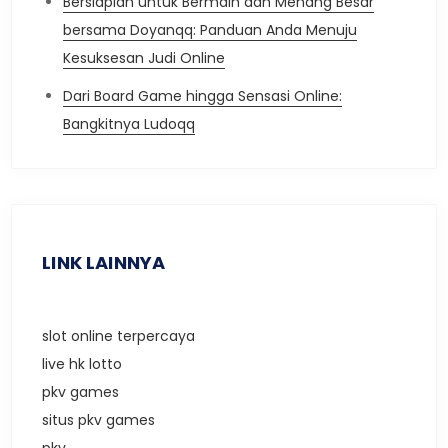
Bersiaplah untuk Bermain dan Menang Besar
bersama Doyanqq: Panduan Anda Menuju
Kesuksesan Judi Online
Dari Board Game hingga Sensasi Online:
Bangkitnya Ludoqq
LINK LAINNYA
slot online terpercaya
live hk lotto
pkv games
situs pkv games