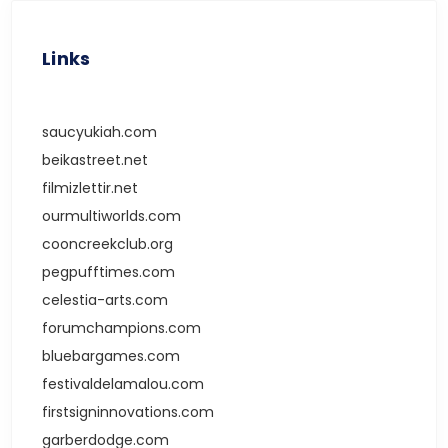
Links
saucyukiah.com
beikastreet.net
filmizlettir.net
ourmultiworlds.com
cooncreekclub.org
pegpufftimes.com
celestia-arts.com
forumchampions.com
bluebargames.com
festivaldelamalou.com
firstsigninnovations.com
garberdodge.com