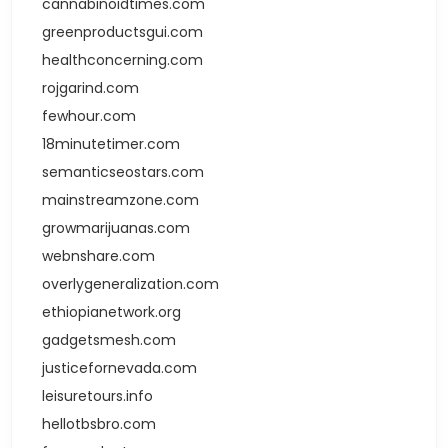
cannabinoidtimes.com
greenproductsgui.com
healthconcerning.com
rojgarind.com
fewhour.com
18minutetimer.com
semanticseostars.com
mainstreamzone.com
growmarijuanas.com
webnshare.com
overlygeneralization.com
ethiopianetwork.org
gadgetsmesh.com
justicefornevada.com
leisuretours.info
hellotbsbro.com