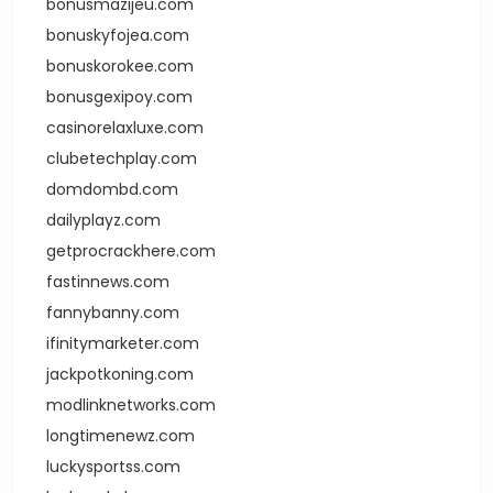
bonusmazijeu.com
bonuskyfojea.com
bonuskorokee.com
bonusgexipoy.com
casinorelaxluxe.com
clubetechplay.com
domdombd.com
dailyplayz.com
getprocrackhere.com
fastinnews.com
fannybanny.com
ifinitymarketer.com
jackpotkoning.com
modlinknetworks.com
longtimenewz.com
luckysportss.com