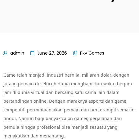
June 27, 2026
Pkv Games
Game telah menjadi industri bernilai miliaran dolar, dengan
jutaan pemain di seluruh dunia menghabiskan waktu berjam-
jam di dunia virtual dan bersaing satu sama lain dalam
pertandingan online. Dengan maraknya esports dan game
kompetitif, permintaan akan pemain dan tim terampil semakin
tinggi. Namun bagi banyak calon gamer, perjalanan dari
pemula hingga profesional bisa menjadi sesuatu yang
menakutkan dan menantang.