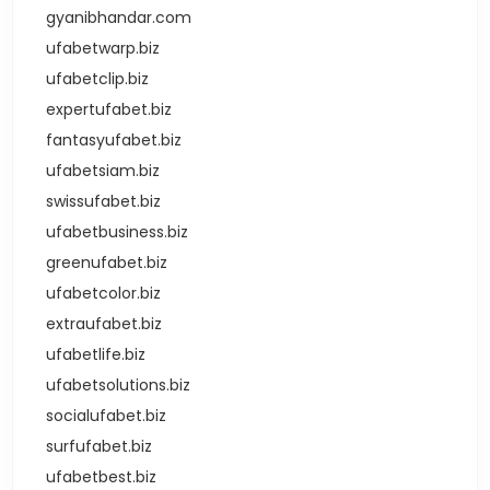
gyanibhandar.com
ufabetwarp.biz
ufabetclip.biz
expertufabet.biz
fantasyufabet.biz
ufabetsiam.biz
swissufabet.biz
ufabetbusiness.biz
greenufabet.biz
ufabetcolor.biz
extraufabet.biz
ufabetlife.biz
ufabetsolutions.biz
socialufabet.biz
surfufabet.biz
ufabetbest.biz