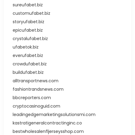
sureufabet.biz
customufabet.biz
storyufabet.biz
epicufabet.biz
crystalufabet.biz
ufabetok.biz
everufabet.biz
crowdufabet.biz
buildufabet.biz
alltransportnews.com
fashiontrandsnews.com
bbcreporters.com
cryptocasinoguid.com
leadingedgemarketingsolutionsmi.com
kastratigeneralcontractinginc.co
bestwholesalenfljerseysshop.com