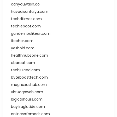
canyouwash.co
havadisantalya.com
techdtimes.com
techieboot.com
gundembalikesir.com
itechar.com
yesbold.com
healthhubzone.com
ebaraat.com
techjuiced.com
byteboosttech.com
magnexushub.com
virtuogoweb.com
biglotshours.com
buyliraglutide.com
onlinesafemeds.com