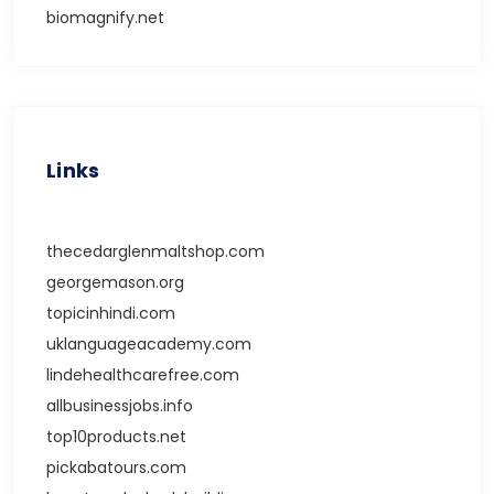
biomagnify.net
Links
thecedarglenmaltshop.com
georgemason.org
topicinhindi.com
uklanguageacademy.com
lindehealthcarefree.com
allbusinessjobs.info
top10products.net
pickabatours.com