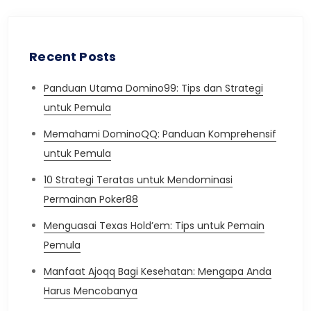
Recent Posts
Panduan Utama Domino99: Tips dan Strategi
untuk Pemula
Memahami DominoQQ: Panduan Komprehensif
untuk Pemula
10 Strategi Teratas untuk Mendominasi
Permainan Poker88
Menguasai Texas Hold’em: Tips untuk Pemain
Pemula
Manfaat Ajoqq Bagi Kesehatan: Mengapa Anda
Harus Mencobanya