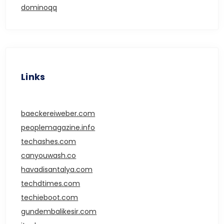
dominoqq
Links
baeckereiweber.com
peoplemagazine.info
techashes.com
canyouwash.co
havadisantalya.com
techdtimes.com
techieboot.com
gundembalikesir.com