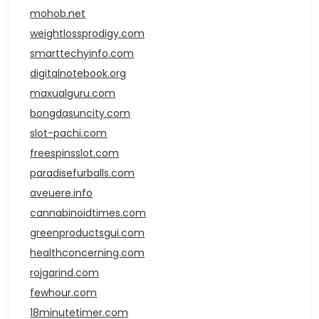
mohob.net
weightlossprodigy.com
smarttechyinfo.com
digitalnotebook.org
maxualguru.com
bongdasuncity.com
slot-pachi.com
freespinsslot.com
paradisefurballs.com
aveuere.info
cannabinoidtimes.com
greenproductsgui.com
healthconcerning.com
rojgarind.com
fewhour.com
18minutetimer.com