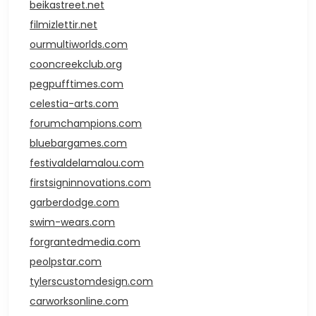
beikastreet.net
filmizlettir.net
ourmultiworlds.com
cooncreekclub.org
pegpufftimes.com
celestia-arts.com
forumchampions.com
bluebargames.com
festivaldelamalou.com
firstsigninnovations.com
garberdodge.com
swim-wears.com
forgrantedmedia.com
peolpstar.com
tylerscustomdesign.com
carworksonline.com