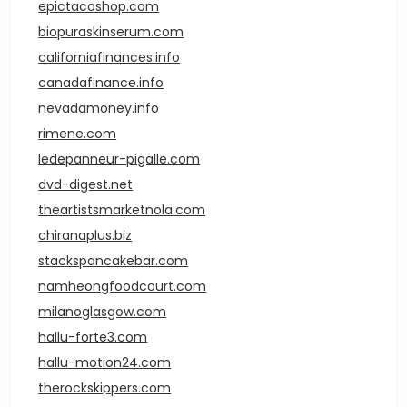
epictacoshop.com
biopuraskinserum.com
californiafinances.info
canadafinance.info
nevadamoney.info
rimene.com
ledepanneur-pigalle.com
dvd-digest.net
theartistsmarketnola.com
chiranaplus.biz
stackspancakebar.com
namheongfoodcourt.com
milanoglasgow.com
hallu-forte3.com
hallu-motion24.com
therockskippers.com