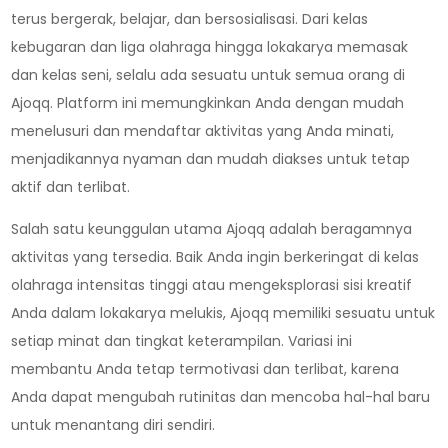
terus bergerak, belajar, dan bersosialisasi. Dari kelas
kebugaran dan liga olahraga hingga lokakarya memasak
dan kelas seni, selalu ada sesuatu untuk semua orang di
Ajoqq. Platform ini memungkinkan Anda dengan mudah
menelusuri dan mendaftar aktivitas yang Anda minati,
menjadikannya nyaman dan mudah diakses untuk tetap
aktif dan terlibat.
Salah satu keunggulan utama Ajoqq adalah beragamnya
aktivitas yang tersedia. Baik Anda ingin berkeringat di kelas
olahraga intensitas tinggi atau mengeksplorasi sisi kreatif
Anda dalam lokakarya melukis, Ajoqq memiliki sesuatu untuk
setiap minat dan tingkat keterampilan. Variasi ini
membantu Anda tetap termotivasi dan terlibat, karena
Anda dapat mengubah rutinitas dan mencoba hal-hal baru
untuk menantang diri sendiri.