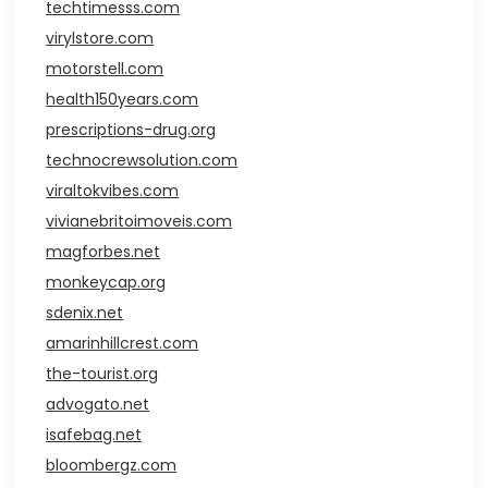
techtimesss.com
virylstore.com
motorstell.com
health150years.com
prescriptions-drug.org
technocrewsolution.com
viraltokvibes.com
vivianebritoimoveis.com
magforbes.net
monkeycap.org
sdenix.net
amarinhillcrest.com
the-tourist.org
advogato.net
isafebag.net
bloombergz.com