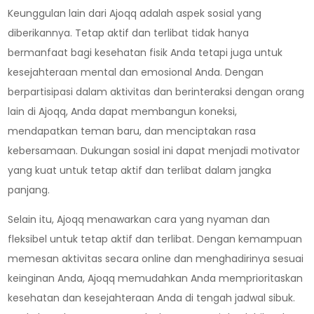
Keunggulan lain dari Ajoqq adalah aspek sosial yang
diberikannya. Tetap aktif dan terlibat tidak hanya
bermanfaat bagi kesehatan fisik Anda tetapi juga untuk
kesejahteraan mental dan emosional Anda. Dengan
berpartisipasi dalam aktivitas dan berinteraksi dengan orang
lain di Ajoqq, Anda dapat membangun koneksi,
mendapatkan teman baru, dan menciptakan rasa
kebersamaan. Dukungan sosial ini dapat menjadi motivator
yang kuat untuk tetap aktif dan terlibat dalam jangka
panjang.
Selain itu, Ajoqq menawarkan cara yang nyaman dan
fleksibel untuk tetap aktif dan terlibat. Dengan kemampuan
memesan aktivitas secara online dan menghadirinya sesuai
keinginan Anda, Ajoqq memudahkan Anda memprioritaskan
kesehatan dan kesejahteraan Anda di tengah jadwal sibuk.