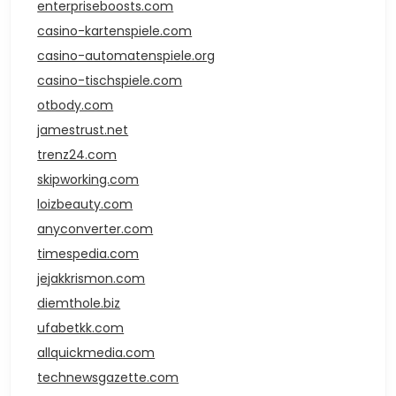
enterpriseboosts.com
casino-kartenspiele.com
casino-automatenspiele.org
casino-tischspiele.com
otbody.com
jamestrust.net
trenz24.com
skipworking.com
loizbeauty.com
anyconverter.com
timespedia.com
jejakkrismon.com
diemthole.biz
ufabetkk.com
allquickmedia.com
technewsgazette.com