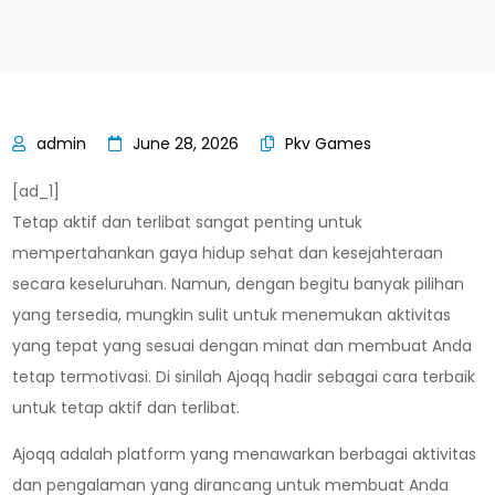
June 28, 2026
Pkv Games
[ad_1]
Tetap aktif dan terlibat sangat penting untuk
mempertahankan gaya hidup sehat dan kesejahteraan
secara keseluruhan. Namun, dengan begitu banyak pilihan
yang tersedia, mungkin sulit untuk menemukan aktivitas
yang tepat yang sesuai dengan minat dan membuat Anda
tetap termotivasi. Di sinilah Ajoqq hadir sebagai cara terbaik
untuk tetap aktif dan terlibat.
Ajoqq adalah platform yang menawarkan berbagai aktivitas
dan pengalaman yang dirancang untuk membuat Anda