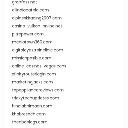
granfoss.net
allindiacafela.com
alpineskiracing2007.com
casino-vulkan-online.net
pitrepower.com
mediatown360.com
digitaleyestrainclinic.com
missionposible.com
online-casinos-vegas.com
xfinityrouterlogin.com
marketingjacks.com
topappliancereviews.com
trickytechupdates.com
hindiabhimaan.com
khabresach.com
thecbdblogs.com