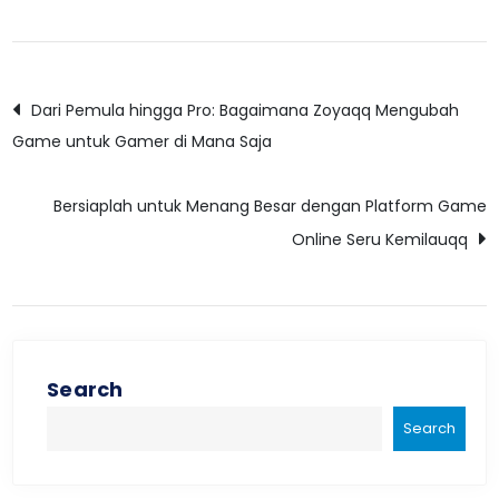
Post
Dari Pemula hingga Pro: Bagaimana Zoyaqq Mengubah
Game untuk Gamer di Mana Saja
navigation
Bersiaplah untuk Menang Besar dengan Platform Game
Online Seru Kemilauqq
Search
Search