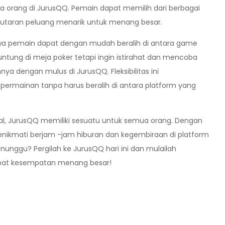
a orang di JurusQQ. Pemain dapat memilih dari berbagai
 putaran peluang menarik untuk menang besar.
hwa pemain dapat dengan mudah beralih di antara game
ntung di meja poker tetapi ingin istirahat dan mencoba
a dengan mulus di JurusQQ. Fleksibilitas ini
rmainan tanpa harus beralih di antara platform yang
ual, JurusQQ memiliki sesuatu untuk semua orang. Dengan
enikmati berjam -jam hiburan dan kegembiraan di platform
nunggu? Pergilah ke JurusQQ hari ini dan mulailah
pat kesempatan menang besar!