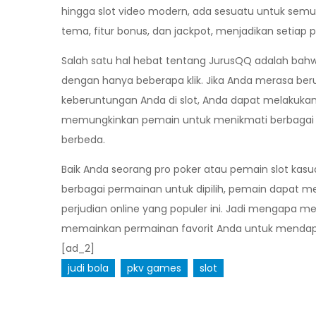
hingga slot video modern, ada sesuatu untuk semu
tema, fitur bonus, dan jackpot, menjadikan setiap
Salah satu hal hebat tentang JurusQQ adalah ba
dengan hanya beberapa klik. Jika Anda merasa beru
keberuntungan Anda di slot, Anda dapat melakukanny
memungkinkan pemain untuk menikmati berbagai pe
berbeda.
Baik Anda seorang pro poker atau pemain slot kas
berbagai permainan untuk dipilih, pemain dapat m
perjudian online yang populer ini. Jadi mengapa me
memainkan permainan favorit Anda untuk menda
[ad_2]
judi bola
pkv games
slot