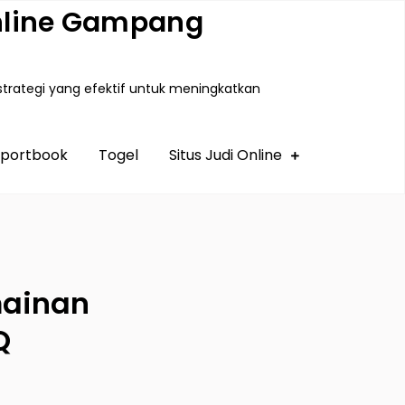
Online Gampang
strategi yang efektif untuk meningkatkan
Sportbook
Togel
Situs Judi Online
mainan
Q