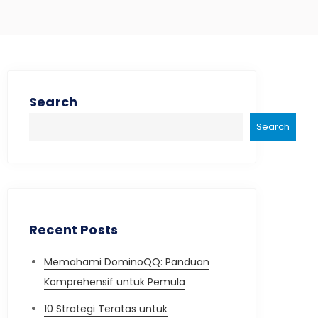
Search
Search
Recent Posts
Memahami DominoQQ: Panduan
Komprehensif untuk Pemula
10 Strategi Teratas untuk