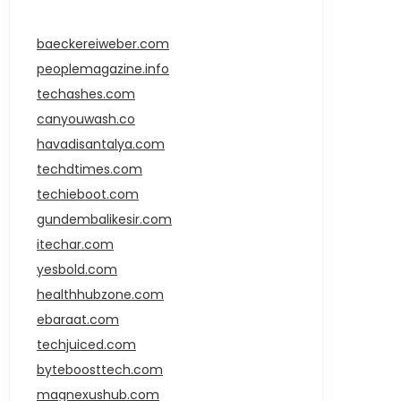
baeckereiweber.com
peoplemagazine.info
techashes.com
canyouwash.co
havadisantalya.com
techdtimes.com
techieboot.com
gundembalikesir.com
itechar.com
yesbold.com
healthhubzone.com
ebaraat.com
techjuiced.com
byteboosttech.com
magnexushub.com