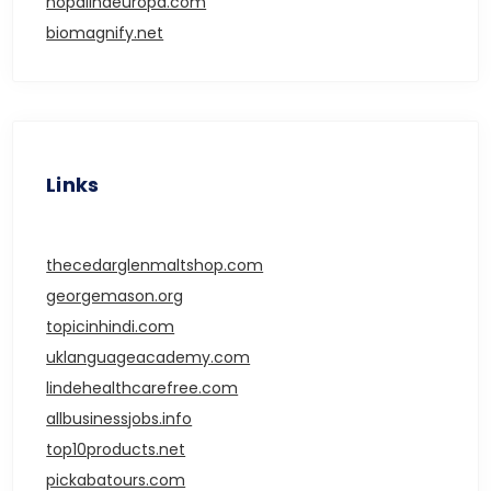
nopalinaeuropa.com
biomagnify.net
Links
thecedarglenmaltshop.com
georgemason.org
topicinhindi.com
uklanguageacademy.com
lindehealthcarefree.com
allbusinessjobs.info
top10products.net
pickabatours.com