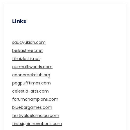
Links
saucyukiah.com
beikastreet.net
filmizlettir.net
ourmultiworlds.com
cooncreekclub.org
pegpufftimes.com
celestia-arts.com
forumchampions.com
bluebargames.com
festivaldelamalou.com
firstsigninnovations.com