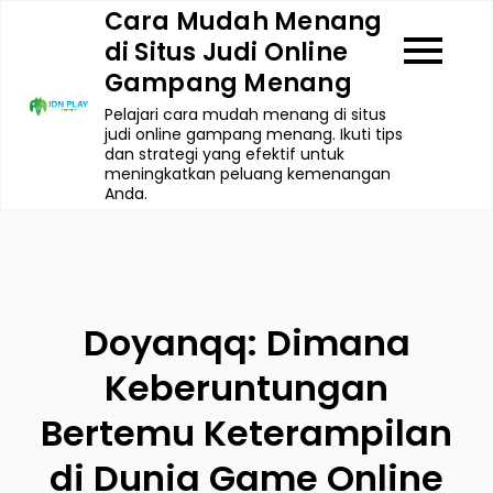
Skip
Cara Mudah Menang
to
di Situs Judi Online
content
Gampang Menang
Pelajari cara mudah menang di situs
judi online gampang menang. Ikuti tips
dan strategi yang efektif untuk
meningkatkan peluang kemenangan
Anda.
Doyanqq: Dimana
Keberuntungan
Bertemu Keterampilan
di Dunia Game Online