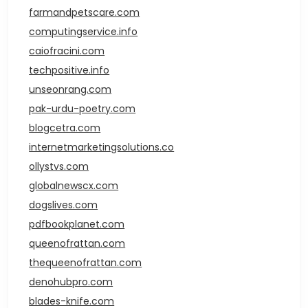
farmandpetscare.com
computingservice.info
caiofracini.com
techpositive.info
unseonrang.com
pak-urdu-poetry.com
blogcetra.com
internetmarketingsolutions.co
ollystvs.com
globalnewscx.com
dogslives.com
pdfbookplanet.com
queenofrattan.com
thequeenofrattan.com
denohubpro.com
blades-knife.com