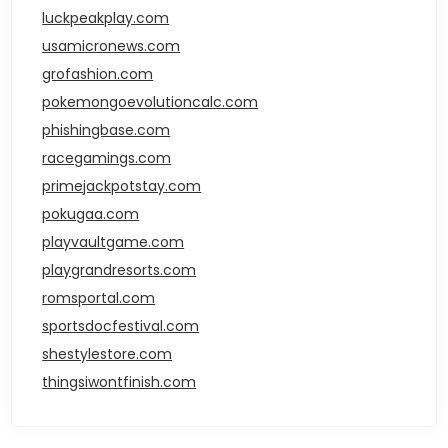
luckpeakplay.com
usamicronews.com
grofashion.com
pokemongoevolutioncalc.com
phishingbase.com
racegamings.com
primejackpotstay.com
pokugaa.com
playvaultgame.com
playgrandresorts.com
romsportal.com
sportsdocfestival.com
shestylestore.com
thingsiwontfinish.com