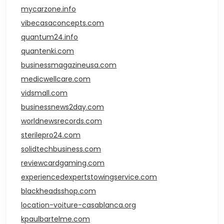
mycarzone.info
vibecasaconcepts.com
quantum24.info
quantenki.com
businessmagazineusa.com
medicwellcare.com
vidsmall.com
businessnews2day.com
worldnewsrecords.com
sterilepro24.com
solidtechbusiness.com
reviewcardgaming.com
experiencedexpertstowingservice.com
blackheadsshop.com
location-voiture-casablanca.org
kpaulbartelme.com