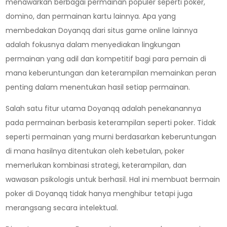
menawarkan berbagai permainan populer seperti poker,
domino, dan permainan kartu lainnya. Apa yang
membedakan Doyanqq dari situs game online lainnya
adalah fokusnya dalam menyediakan lingkungan
permainan yang adil dan kompetitif bagi para pemain di
mana keberuntungan dan keterampilan memainkan peran
penting dalam menentukan hasil setiap permainan.
Salah satu fitur utama Doyanqq adalah penekanannya
pada permainan berbasis keterampilan seperti poker. Tidak
seperti permainan yang murni berdasarkan keberuntungan
di mana hasilnya ditentukan oleh kebetulan, poker
memerlukan kombinasi strategi, keterampilan, dan
wawasan psikologis untuk berhasil. Hal ini membuat bermain
poker di Doyanqq tidak hanya menghibur tetapi juga
merangsang secara intelektual.