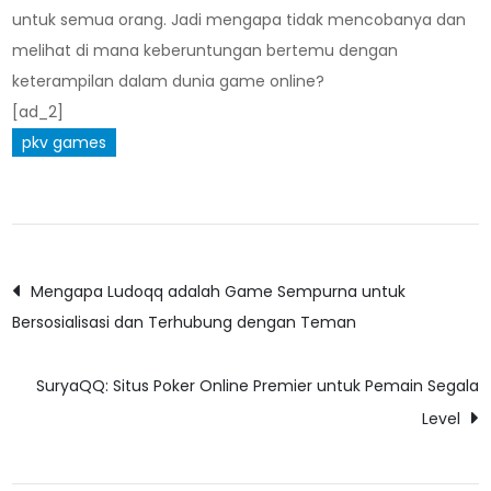
untuk semua orang. Jadi mengapa tidak mencobanya dan
melihat di mana keberuntungan bertemu dengan
keterampilan dalam dunia game online?
[ad_2]
pkv games
Post
Mengapa Ludoqq adalah Game Sempurna untuk
Bersosialisasi dan Terhubung dengan Teman
navigation
SuryaQQ: Situs Poker Online Premier untuk Pemain Segala
Level