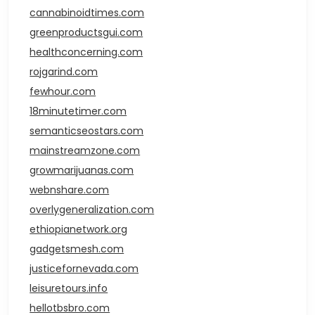
cannabinoidtimes.com
greenproductsgui.com
healthconcerning.com
rojgarind.com
fewhour.com
18minutetimer.com
semanticseostars.com
mainstreamzone.com
growmarijuanas.com
webnshare.com
overlygeneralization.com
ethiopianetwork.org
gadgetsmesh.com
justicefornevada.com
leisuretours.info
hellotbsbro.com