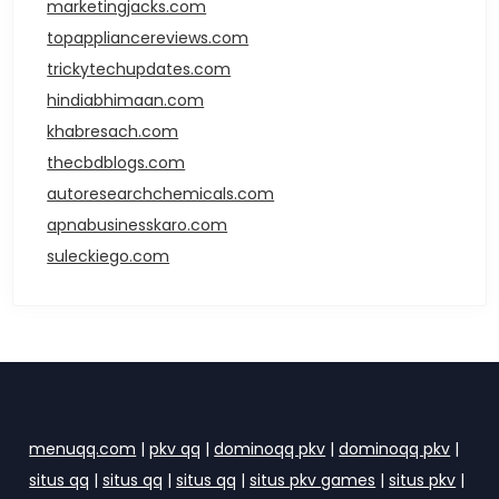
marketingjacks.com
topappliancereviews.com
trickytechupdates.com
hindiabhimaan.com
khabresach.com
thecbdblogs.com
autoresearchchemicals.com
apnabusinesskaro.com
suleckiego.com
menuqq.com
|
pkv qq
|
dominoqq pkv
|
dominoqq pkv
|
situs qq
|
situs qq
|
situs qq
|
situs pkv games
|
situs pkv
|