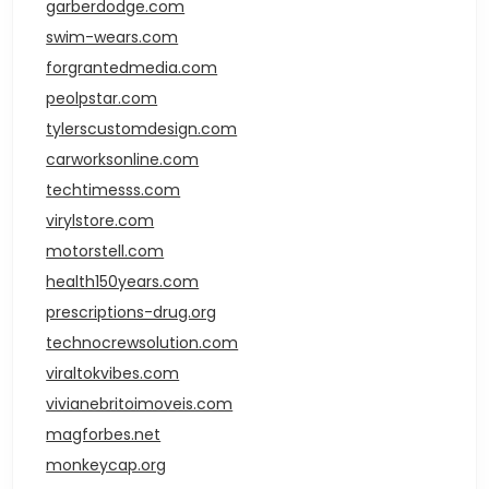
garberdodge.com
swim-wears.com
forgrantedmedia.com
peolpstar.com
tylerscustomdesign.com
carworksonline.com
techtimesss.com
virylstore.com
motorstell.com
health150years.com
prescriptions-drug.org
technocrewsolution.com
viraltokvibes.com
vivianebritoimoveis.com
magforbes.net
monkeycap.org