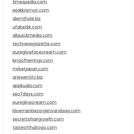
timespedia.com
jejakkrismon.com
diemthole.biz
ufabetkk.com
allquickmedia.com
technewsgazette.com
pureglowfacecream.com
kingofherrings.com
mrbetjapan.com
anewentity.biz
appkuala.com
seo7days.com
pureglowcream.com
bloemenbezorgenvandaag.com
secrettohairgrowth.com
tasteofthaitogo.com