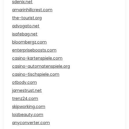
sdenix.net
amarinhillcrest.com
the-tourist.org
advogato.net
isafebag.net
bloombergz.com
enterpriseboosts.com
casino-kartenspiele.com
casino-automatenspiele.org
casino-tischspiele.com
otbody.com
jamestrust.net
trenz24.com
skipworking.com
loizbeauty.com
anyconverter.com