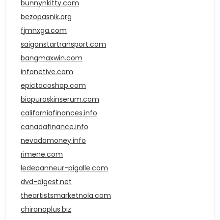
bunnynkitty.com
bezopasnik.org
fjmnxga.com
saigonstartransport.com
bangmaxwin.com
infonetive.com
epictacoshop.com
biopuraskinserum.com
californiafinances.info
canadafinance.info
nevadamoney.info
rimene.com
ledepanneur-pigalle.com
dvd-digest.net
theartistsmarketnola.com
chiranaplus.biz