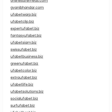
onlinesafemeds.com
gyanibhandar.com
ufabetwarp.biz
ufabetclip.biz
expertufabet.biz
fantasyufabet.biz
ufabetsiam.biz
swissufabet.biz
ufabetbusiness.biz
greenufabet.biz
ufabetcolor.biz
extraufabet.biz
ufabetlife.biz
ufabetsolutions.biz
socialufabet.biz
surfufabet.biz