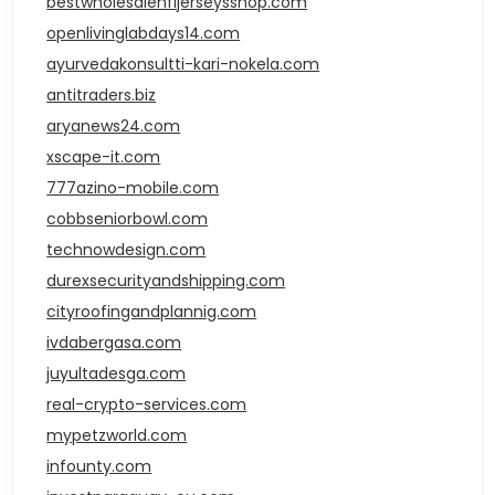
bestwholesalenfljerseysshop.com
openlivinglabdays14.com
ayurvedakonsultti-kari-nokela.com
antitraders.biz
aryanews24.com
xscape-it.com
777azino-mobile.com
cobbseniorbowl.com
technowdesign.com
durexsecurityandshipping.com
cityroofingandplannig.com
ivdabergasa.com
juyultadesga.com
real-crypto-services.com
mypetzworld.com
infounty.com