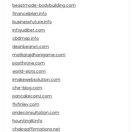
beastmode-bodybuilding.com
financelplan.info
businessfuture.info
infojudibet.com
cbdmap.info
deanbeanxn.com
matkarajdhanigame.com
popthrone.com
world-slots.com
imakewebsolution.com
che-blog.com
pancakecoinz.com
flyfinley.com
prideconsultation.com
hountinglil.info
chakraaffirmations.net