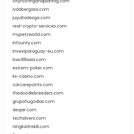
cityroofingandplannig.com
ivdabergasa.com
juyultadesga.com
real-crypto-services.com
mypetzworld.com
infounty.com
investparaguay-eu.com
bwc88asia.com
extrem-poker.com
ks-casino.com
carcarepoints.com
thedoodlebreeders.com
grupohugodias.com
deqair.com
techsilvers.com
ningkatinskill.com