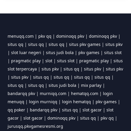
menuqq.com
|
pkv qq
|
dominoqq pkv
|
dominoqq pkv
|
situs qq
|
situs qq
|
situs qq
|
situs pkv games
|
situs pkv
|
slot luar negeri
|
situs judi bola
|
pkv games
|
situs slot
|
pragmatic play
|
slot
|
situs slot
|
pragmatic play
|
situs
slot terpercaya
|
situs pkv
|
situs qq
|
situs pkv
|
situs pkv
|
situs pkv
|
situs qq
|
situs qq
|
situs qq
|
situs qq
|
situs qq
|
situs qq
|
situs judi bola
|
mix parlay
|
bandarqq pkv
|
murniqq.com
|
hematqq.com
|
login
menuqq
|
login murniqq
|
login hematqq
|
pkv games
|
qq poker
|
bandarqq pkv
|
situs qq
|
slot gacor
|
slot
gacor
|
slot gacor
|
dominoqq pkv
|
situs qq
|
pkv qq
|
jurusqq.pkvgamesresmi.org