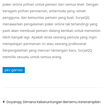
poker online pilihan untuk pemain dari semua level. Dengan
beragam pilihan permainan, antarmuka yang ramah
pengguna, dan komunitas pemain yang kuat, SuryaQQ
menawarkan pengalaman poker online tak tertandingi yang
pasti akan membuat pemain datang kembali untuk menonton
lebih banyak lagi. Apakah Anda seorang pemula yang ingin
mempelajari permainan ini atau seorang profesional
berpengalaman yang mencari tantangan baru, SuryaQQ
memiliki sesuatu untuk semua orang.
pkv games
Post
Doyanqq: Dimana Keberuntungan Bertemu Keterampilan