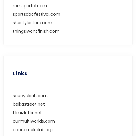
romsportal.com
sportsdocfestival.com
shestylestore.com
thingsiwontfinish.com
Links
saucyukiah.com
beikastreet.net
filmizlettir.net
ourmultiworlds.com
cooncreekclub.org