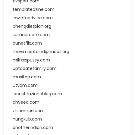
fivsport.com
templatedzine.com
lawinfoadvice.com
phenqdietplan.org
sumnercafe.com
dunetflix.com
movimientoindignados.org
milfxxxpussy.com
uptodatefamily.com
musitop.com
utyam.com
lacostituzioneblog.com
ohyeea.com
zhitiemoe.com
nungkub.com
anotherindian.com