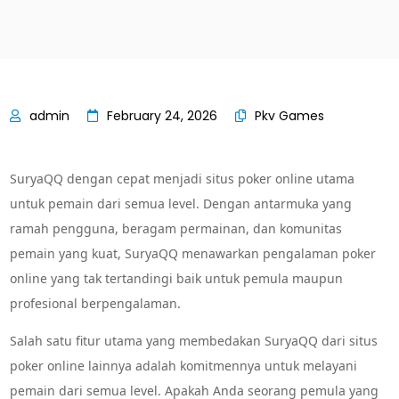
February 24, 2026
Pkv Games
SuryaQQ dengan cepat menjadi situs poker online utama
untuk pemain dari semua level. Dengan antarmuka yang
ramah pengguna, beragam permainan, dan komunitas
pemain yang kuat, SuryaQQ menawarkan pengalaman poker
online yang tak tertandingi baik untuk pemula maupun
profesional berpengalaman.
Salah satu fitur utama yang membedakan SuryaQQ dari situs
poker online lainnya adalah komitmennya untuk melayani
pemain dari semua level. Apakah Anda seorang pemula yang