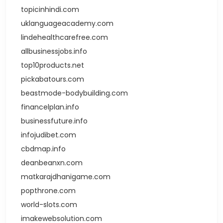
topicinhindi.com
uklanguageacademy.com
lindehealthcarefree.com
allbusinessjobs.info
top10products.net
pickabatours.com
beastmode-bodybuilding.com
financelplan.info
businessfuture.info
infojudibet.com
cbdmap.info
deanbeanxn.com
matkarajdhanigame.com
popthrone.com
world-slots.com
imakewebsolution.com