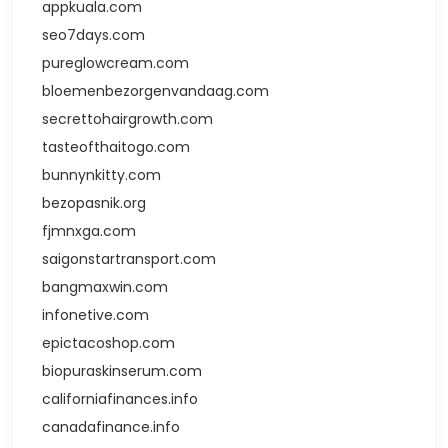
appkuala.com
seo7days.com
pureglowcream.com
bloemenbezorgenvandaag.com
secrettohairgrowth.com
tasteofthaitogo.com
bunnynkitty.com
bezopasnik.org
fjmnxga.com
saigonstartransport.com
bangmaxwin.com
infonetive.com
epictacoshop.com
biopuraskinserum.com
californiafinances.info
canadafinance.info