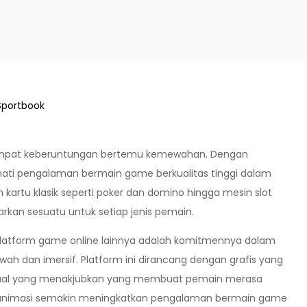
Sportbook
empat keberuntungan bertemu kemewahan. Dengan
ati pengalaman bermain game berkualitas tinggi dalam
artu klasik seperti poker dan domino hingga mesin slot
an sesuatu untuk setiap jenis pemain.
latform game online lainnya adalah komitmennya dalam
dan imersif. Platform ini dirancang dengan grafis yang
isual yang menakjubkan yang membuat pemain merasa
dan animasi semakin meningkatkan pengalaman bermain game