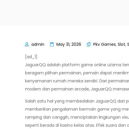
May 31, 2026
Pkv Games
,
Slot
,
[ad_1]
JaguarQQ adalah platform game online utama t
beragam pilihan permainan, pemain dapat menikm
kenyamanan rumah mereka sendiri. Dari permainan k
modern dan permainan arcade, JaguarQQ menawark
Salah satu hal yang membedakan JaguarQQ dari p
memberikan pengalaman bermain game yang mewah 
ramping dan canggih, menciptakan lingkungan v
seperti berada di kasino kelas atas. Efek suara 