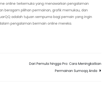
game online terkemuka yang menawarkan pengalaman
 beragam pilihan permainan, grafik memukau, dan
guarQQ adalah tujuan sempurna bagi pemain yang ingin
lam pengalaman bermain online mereka.
Dari Pemula hingga Pro: Cara Meningkatkan
Permainan Sumoqq Anda