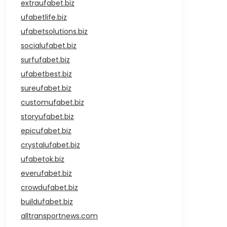
extraufabet.biz
ufabetlife.biz
ufabetsolutions.biz
socialufabet.biz
surfufabet.biz
ufabetbest.biz
sureufabet.biz
customufabet.biz
storyufabet.biz
epicufabet.biz
crystalufabet.biz
ufabetok.biz
everufabet.biz
crowdufabet.biz
buildufabet.biz
alltransportnews.com