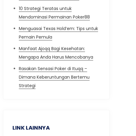
10 Strategi Teratas untuk
Mendominasi Permainan Poker88
Menguasai Texas Hold’em: Tips untuk
Pemain Pemula
Manfaat Ajoqq Bagi Kesehatan:
Mengapa Anda Harus Mencobanya
Rasakan Sensasi Poker di Ituqq –
Dimana Keberuntungan Bertemu
Strategi
LINK LAINNYA