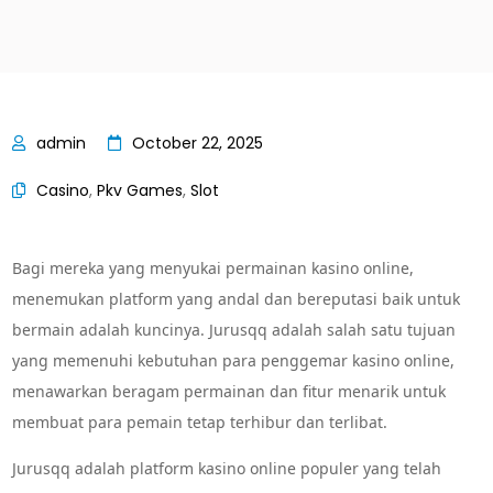
October 22, 2025
Casino
,
Pkv Games
,
Slot
Bagi mereka yang menyukai permainan kasino online,
menemukan platform yang andal dan bereputasi baik untuk
bermain adalah kuncinya. Jurusqq adalah salah satu tujuan
yang memenuhi kebutuhan para penggemar kasino online,
menawarkan beragam permainan dan fitur menarik untuk
membuat para pemain tetap terhibur dan terlibat.
Jurusqq adalah platform kasino online populer yang telah