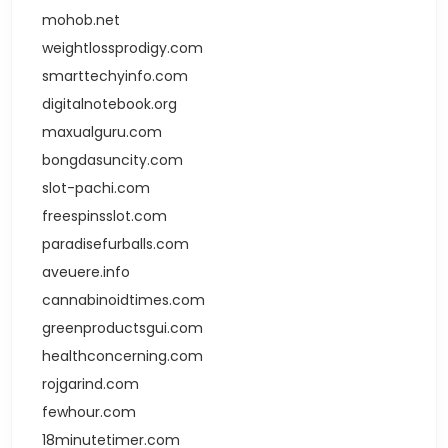
mohob.net
weightlossprodigy.com
smarttechyinfo.com
digitalnotebook.org
maxualguru.com
bongdasuncity.com
slot-pachi.com
freespinsslot.com
paradisefurballs.com
aveuere.info
cannabinoidtimes.com
greenproductsgui.com
healthconcerning.com
rojgarind.com
fewhour.com
18minutetimer.com