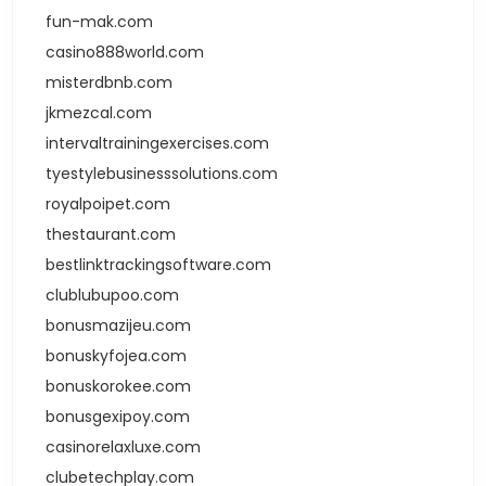
fun-mak.com
casino888world.com
misterdbnb.com
jkmezcal.com
intervaltrainingexercises.com
tyestylebusinesssolutions.com
royalpoipet.com
thestaurant.com
bestlinktrackingsoftware.com
clublubupoo.com
bonusmazijeu.com
bonuskyfojea.com
bonuskorokee.com
bonusgexipoy.com
casinorelaxluxe.com
clubetechplay.com