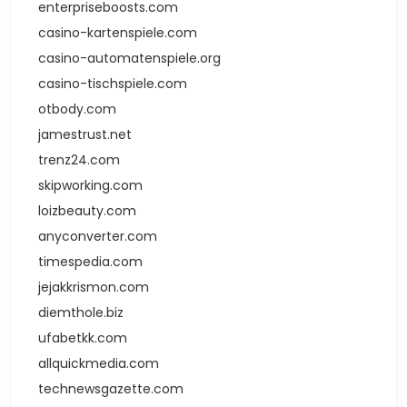
enterpriseboosts.com
casino-kartenspiele.com
casino-automatenspiele.org
casino-tischspiele.com
otbody.com
jamestrust.net
trenz24.com
skipworking.com
loizbeauty.com
anyconverter.com
timespedia.com
jejakkrismon.com
diemthole.biz
ufabetkk.com
allquickmedia.com
technewsgazette.com