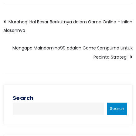
Post
Murahqq: Hal Besar Berikutnya dalam Game Online – Inilah
Alasannya
navigation
Mengapa Maindomino99 adalah Game Sempurna untuk
Pecinta Strategi
Search
Search