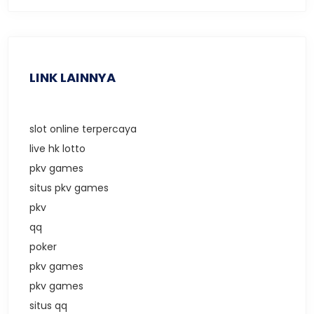
LINK LAINNYA
slot online terpercaya
live hk lotto
pkv games
situs pkv games
pkv
qq
poker
pkv games
pkv games
situs qq