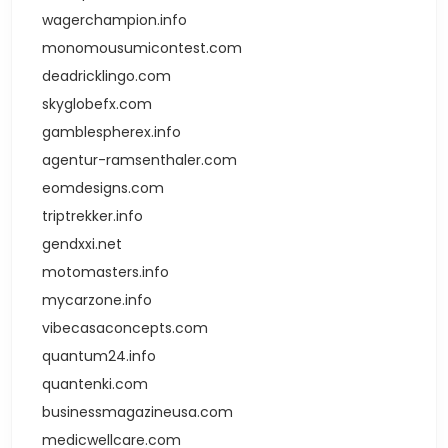
wagerchampion.info
monomousumicontest.com
deadricklingo.com
skyglobefx.com
gamblespherex.info
agentur-ramsenthaler.com
eomdesigns.com
triptrekker.info
gendxxi.net
motomasters.info
mycarzone.info
vibecasaconcepts.com
quantum24.info
quantenki.com
businessmagazineusa.com
medicwellcare.com