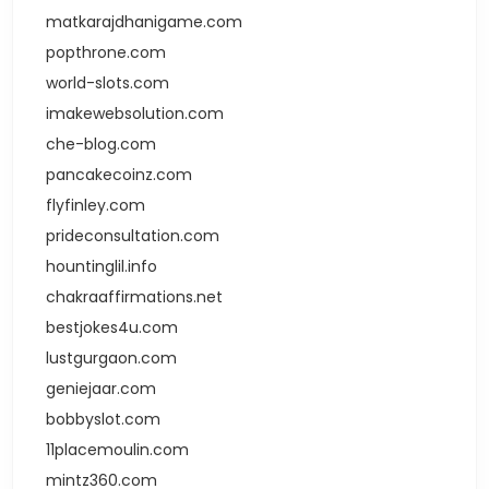
matkarajdhanigame.com
popthrone.com
world-slots.com
imakewebsolution.com
che-blog.com
pancakecoinz.com
flyfinley.com
prideconsultation.com
hountinglil.info
chakraaffirmations.net
bestjokes4u.com
lustgurgaon.com
geniejaar.com
bobbyslot.com
11placemoulin.com
mintz360.com