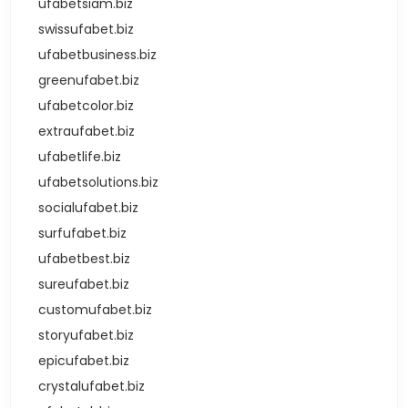
ufabetsiam.biz
swissufabet.biz
ufabetbusiness.biz
greenufabet.biz
ufabetcolor.biz
extraufabet.biz
ufabetlife.biz
ufabetsolutions.biz
socialufabet.biz
surfufabet.biz
ufabetbest.biz
sureufabet.biz
customufabet.biz
storyufabet.biz
epicufabet.biz
crystalufabet.biz