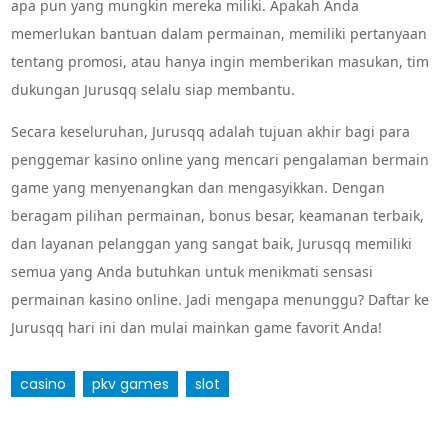
apa pun yang mungkin mereka miliki. Apakah Anda
memerlukan bantuan dalam permainan, memiliki pertanyaan
tentang promosi, atau hanya ingin memberikan masukan, tim
dukungan Jurusqq selalu siap membantu.
Secara keseluruhan, Jurusqq adalah tujuan akhir bagi para
penggemar kasino online yang mencari pengalaman bermain
game yang menyenangkan dan mengasyikkan. Dengan
beragam pilihan permainan, bonus besar, keamanan terbaik,
dan layanan pelanggan yang sangat baik, Jurusqq memiliki
semua yang Anda butuhkan untuk menikmati sensasi
permainan kasino online. Jadi mengapa menunggu? Daftar ke
Jurusqq hari ini dan mulai mainkan game favorit Anda!
casino
pkv games
slot