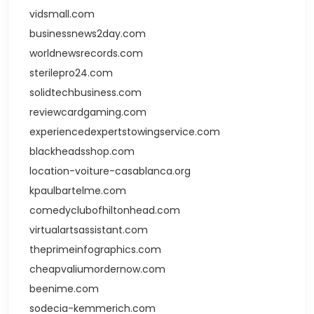
vidsmall.com
businessnews2day.com
worldnewsrecords.com
sterilepro24.com
solidtechbusiness.com
reviewcardgaming.com
experiencedexpertstowingservice.com
blackheadsshop.com
location-voiture-casablanca.org
kpaulbartelme.com
comedyclubofhiltonhead.com
virtualartsassistant.com
theprimeinfographics.com
cheapvaliumordernow.com
beenime.com
sodecia-kemmerich.com