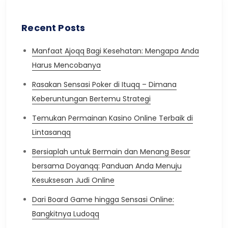
Recent Posts
Manfaat Ajoqq Bagi Kesehatan: Mengapa Anda
Harus Mencobanya
Rasakan Sensasi Poker di Ituqq – Dimana
Keberuntungan Bertemu Strategi
Temukan Permainan Kasino Online Terbaik di
Lintasanqq
Bersiaplah untuk Bermain dan Menang Besar
bersama Doyanqq: Panduan Anda Menuju
Kesuksesan Judi Online
Dari Board Game hingga Sensasi Online:
Bangkitnya Ludoqq