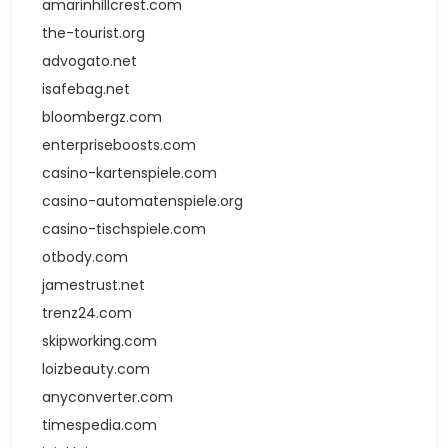
amarinhillcrest.com
the-tourist.org
advogato.net
isafebag.net
bloombergz.com
enterpriseboosts.com
casino-kartenspiele.com
casino-automatenspiele.org
casino-tischspiele.com
otbody.com
jamestrust.net
trenz24.com
skipworking.com
loizbeauty.com
anyconverter.com
timespedia.com