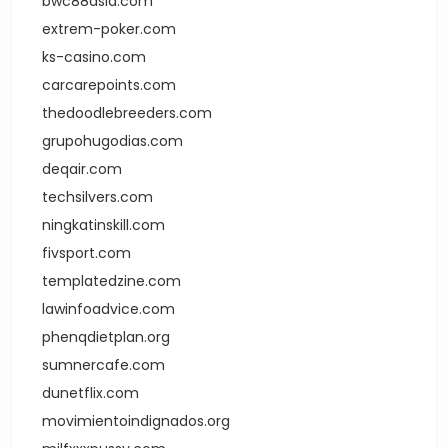
bwc88asia.com
extrem-poker.com
ks-casino.com
carcarepoints.com
thedoodlebreeders.com
grupohugodias.com
deqair.com
techsilvers.com
ningkatinskill.com
fivsport.com
templatedzine.com
lawinfoadvice.com
phenqdietplan.org
sumnercafe.com
dunetflix.com
movimientoindignados.org