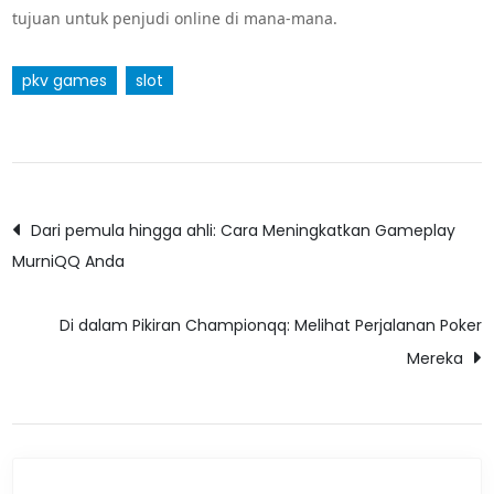
tujuan untuk penjudi online di mana-mana.
pkv games
slot
Post
Dari pemula hingga ahli: Cara Meningkatkan Gameplay
MurniQQ Anda
navigation
Di dalam Pikiran Championqq: Melihat Perjalanan Poker
Mereka