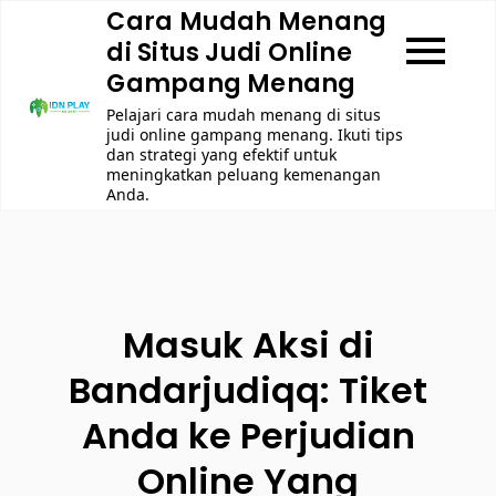
Skip
Cara Mudah Menang
to
di Situs Judi Online
content
Gampang Menang
Pelajari cara mudah menang di situs
judi online gampang menang. Ikuti tips
dan strategi yang efektif untuk
meningkatkan peluang kemenangan
Anda.
Masuk Aksi di
Bandarjudiqq: Tiket
Anda ke Perjudian
Online Yang