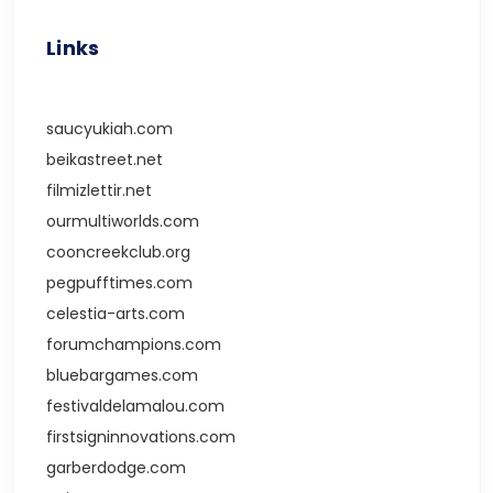
Links
saucyukiah.com
beikastreet.net
filmizlettir.net
ourmultiworlds.com
cooncreekclub.org
pegpufftimes.com
celestia-arts.com
forumchampions.com
bluebargames.com
festivaldelamalou.com
firstsigninnovations.com
garberdodge.com