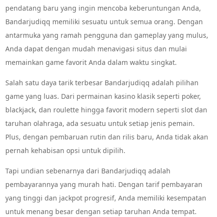
pendatang baru yang ingin mencoba keberuntungan Anda,
Bandarjudiqq memiliki sesuatu untuk semua orang. Dengan
antarmuka yang ramah pengguna dan gameplay yang mulus,
Anda dapat dengan mudah menavigasi situs dan mulai
memainkan game favorit Anda dalam waktu singkat.
Salah satu daya tarik terbesar Bandarjudiqq adalah pilihan
game yang luas. Dari permainan kasino klasik seperti poker,
blackjack, dan roulette hingga favorit modern seperti slot dan
taruhan olahraga, ada sesuatu untuk setiap jenis pemain.
Plus, dengan pembaruan rutin dan rilis baru, Anda tidak akan
pernah kehabisan opsi untuk dipilih.
Tapi undian sebenarnya dari Bandarjudiqq adalah
pembayarannya yang murah hati. Dengan tarif pembayaran
yang tinggi dan jackpot progresif, Anda memiliki kesempatan
untuk menang besar dengan setiap taruhan Anda tempat.