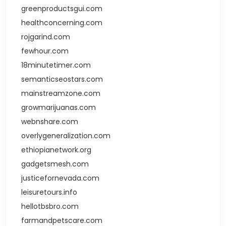
greenproductsgui.com
healthconcerning.com
rojgarind.com
fewhour.com
18minutetimer.com
semanticseostars.com
mainstreamzone.com
growmarijuanas.com
webnshare.com
overlygeneralization.com
ethiopianetwork.org
gadgetsmesh.com
justicefornevada.com
leisuretours.info
hellotbsbro.com
farmandpetscare.com