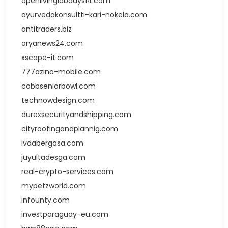
openlivinglabdays14.com
ayurvedakonsultti-kari-nokela.com
antitraders.biz
aryanews24.com
xscape-it.com
777azino-mobile.com
cobbseniorbowl.com
technowdesign.com
durexsecurityandshipping.com
cityroofingandplannig.com
ivdabergasa.com
juyultadesga.com
real-crypto-services.com
mypetzworld.com
infounty.com
investparaguay-eu.com