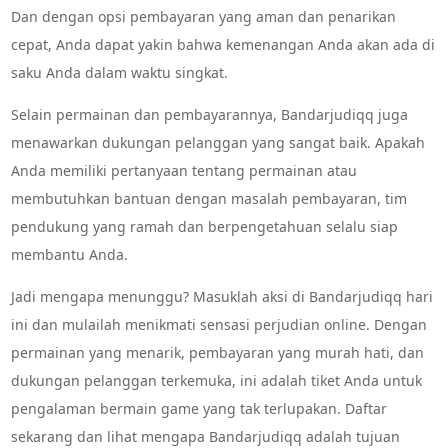
Dan dengan opsi pembayaran yang aman dan penarikan
cepat, Anda dapat yakin bahwa kemenangan Anda akan ada di
saku Anda dalam waktu singkat.
Selain permainan dan pembayarannya, Bandarjudiqq juga
menawarkan dukungan pelanggan yang sangat baik. Apakah
Anda memiliki pertanyaan tentang permainan atau
membutuhkan bantuan dengan masalah pembayaran, tim
pendukung yang ramah dan berpengetahuan selalu siap
membantu Anda.
Jadi mengapa menunggu? Masuklah aksi di Bandarjudiqq hari
ini dan mulailah menikmati sensasi perjudian online. Dengan
permainan yang menarik, pembayaran yang murah hati, dan
dukungan pelanggan terkemuka, ini adalah tiket Anda untuk
pengalaman bermain game yang tak terlupakan. Daftar
sekarang dan lihat mengapa Bandarjudiqq adalah tujuan