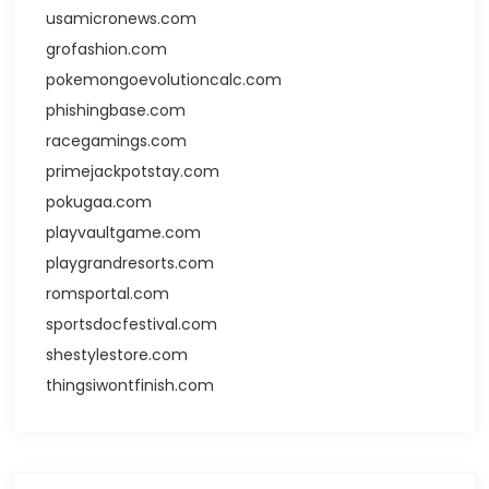
usamicronews.com
grofashion.com
pokemongoevolutioncalc.com
phishingbase.com
racegamings.com
primejackpotstay.com
pokugaa.com
playvaultgame.com
playgrandresorts.com
romsportal.com
sportsdocfestival.com
shestylestore.com
thingsiwontfinish.com