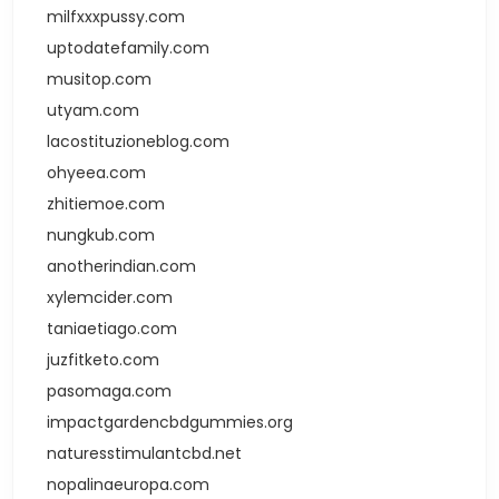
milfxxxpussy.com
uptodatefamily.com
musitop.com
utyam.com
lacostituzioneblog.com
ohyeea.com
zhitiemoe.com
nungkub.com
anotherindian.com
xylemcider.com
taniaetiago.com
juzfitketo.com
pasomaga.com
impactgardencbdgummies.org
naturesstimulantcbd.net
nopalinaeuropa.com