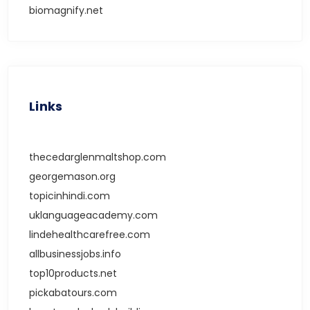
biomagnify.net
Links
thecedarglenmaltshop.com
georgemason.org
topicinhindi.com
uklanguageacademy.com
lindehealthcarefree.com
allbusinessjobs.info
top10products.net
pickabatours.com