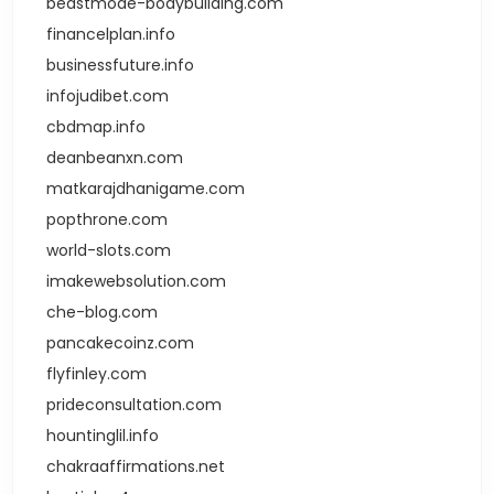
beastmode-bodybuilding.com
financelplan.info
businessfuture.info
infojudibet.com
cbdmap.info
deanbeanxn.com
matkarajdhanigame.com
popthrone.com
world-slots.com
imakewebsolution.com
che-blog.com
pancakecoinz.com
flyfinley.com
prideconsultation.com
hountinglil.info
chakraaffirmations.net