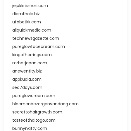
jejakkrismon.com
diemthole.biz
ufabetkk.com
allquickmedia.com
technewsgazette.com
pureglowfacecream.com
kingofherrings.com
mrbetjapan.com
anewentity.biz
appkuala.com
seo7days.com
pureglowcream.com
bloemenbezorgenvandaag.com
secrettohairgrowth.com
tasteofthaitogo.com
bunnynkitty.com