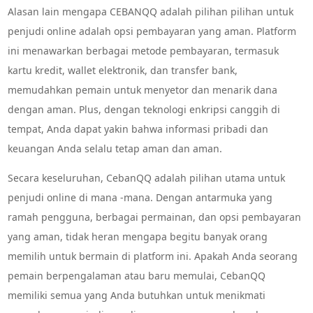
Alasan lain mengapa CEBANQQ adalah pilihan pilihan untuk
penjudi online adalah opsi pembayaran yang aman. Platform
ini menawarkan berbagai metode pembayaran, termasuk
kartu kredit, wallet elektronik, dan transfer bank,
memudahkan pemain untuk menyetor dan menarik dana
dengan aman. Plus, dengan teknologi enkripsi canggih di
tempat, Anda dapat yakin bahwa informasi pribadi dan
keuangan Anda selalu tetap aman dan aman.
Secara keseluruhan, CebanQQ adalah pilihan utama untuk
penjudi online di mana -mana. Dengan antarmuka yang
ramah pengguna, berbagai permainan, dan opsi pembayaran
yang aman, tidak heran mengapa begitu banyak orang
memilih untuk bermain di platform ini. Apakah Anda seorang
pemain berpengalaman atau baru memulai, CebanQQ
memiliki semua yang Anda butuhkan untuk menikmati