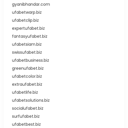
gyanibhandar.com
ufabetwarp.biz
ufabetclip.biz
expertufabet.biz
fantasyufabet.biz
ufabetsiam.biz
swissufabet.biz
ufabetbusiness.biz
greenufabet.biz
ufabetcolor.biz
extraufabet.biz
ufabetlife.biz
ufabetsolutions.biz
socialufabet.biz
surfufabet.biz
ufabetbest.biz