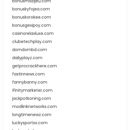
bonusmazijeu.com
bonuskyfojea.com
bonuskorokee.com
bonusgexipoy.com
casinorelaxluxe.com
clubetechplay.com
domdombd.com
dailyplayz.com
getprocrackhere.com
fastinnews.com
fannybanny.com
ifinitymarketer.com
jackpotkoning.com
modlinknetworks.com
longtimenewz.com
luckysportss.com