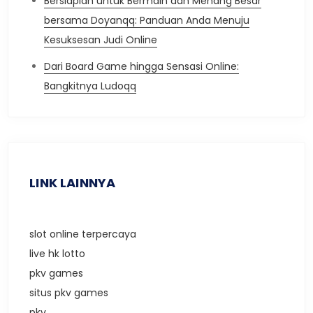
Bersiaplah untuk Bermain dan Menang Besar
bersama Doyanqq: Panduan Anda Menuju
Kesuksesan Judi Online
Dari Board Game hingga Sensasi Online:
Bangkitnya Ludoqq
LINK LAINNYA
slot online terpercaya
live hk lotto
pkv games
situs pkv games
pkv