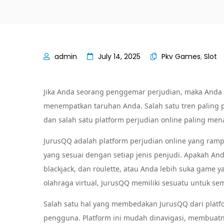
July 14, 2025
Pkv Games
,
Slot
Jika Anda seorang penggemar perjudian, maka Anda 
menempatkan taruhan Anda. Salah satu tren paling po
dan salah satu platform perjudian online paling mena
JurusQQ adalah platform perjudian online yang r
yang sesuai dengan setiap jenis penjudi. Apakah And
blackjack, dan roulette, atau Anda lebih suka game y
olahraga virtual, JurusQQ memiliki sesuatu untuk se
Salah satu hal yang membedakan JurusQQ dari platf
pengguna. Platform ini mudah dinavigasi, membuatn