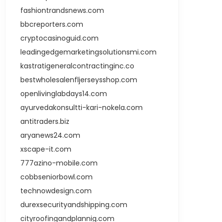
fashiontrandsnews.com
bbcreporters.com
cryptocasinoguid.com
leadingedgemarketingsolutionsmi.com
kastratigeneralcontractinginc.co
bestwholesalenfljerseysshop.com
openlivinglabdays14.com
ayurvedakonsultti-kari-nokela.com
antitraders.biz
aryanews24.com
xscape-it.com
777azino-mobile.com
cobbseniorbowl.com
technowdesign.com
durexsecurityandshipping.com
cityroofingandplannig.com