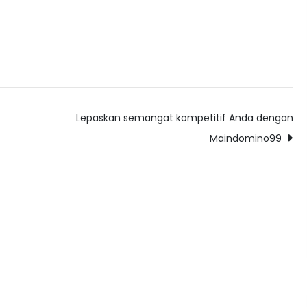
Lepaskan semangat kompetitif Anda dengan
Maindomino99