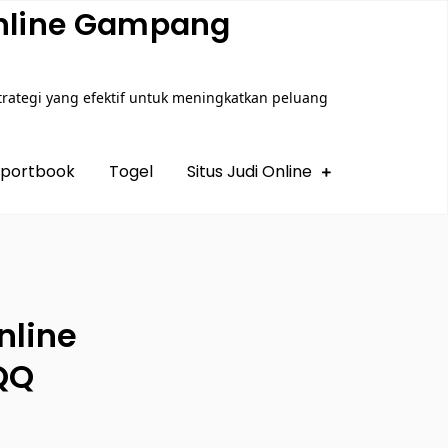
Online Gampang
trategi yang efektif untuk meningkatkan peluang
Sportbook
Togel
Situs Judi Online
nline
QQ