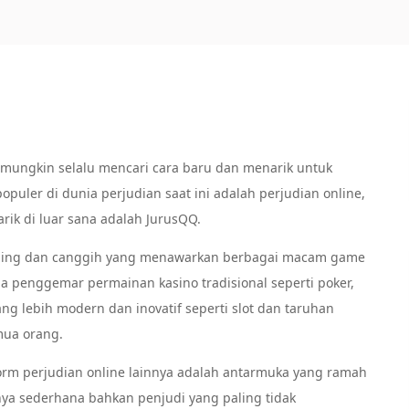
mungkin selalu mencari cara baru dan menarik untuk
puler di dunia perjudian saat ini adalah perjudian online,
rik di luar sana adalah JurusQQ.
amping dan canggih yang menawarkan berbagai macam game
a penggemar permainan kasino tradisional seperti poker,
ang lebih modern dan inovatif seperti slot dan taruhan
mua orang.
orm perjudian online lainnya adalah antarmuka yang ramah
ya sederhana bahkan penjudi yang paling tidak