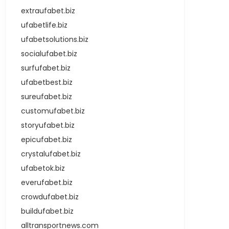
extraufabet.biz
ufabetlife.biz
ufabetsolutions.biz
socialufabet.biz
surfufabet.biz
ufabetbest.biz
sureufabet.biz
customufabet.biz
storyufabet.biz
epicufabet.biz
crystalufabet.biz
ufabetok.biz
everufabet.biz
crowdufabet.biz
buildufabet.biz
alltransportnews.com