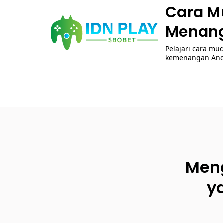
Skip
Cara M
to
Menan
content
Pelajari cara mu
kemenangan And
Meng
y