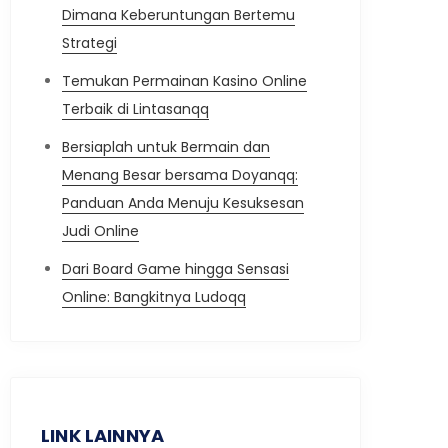
Dimana Keberuntungan Bertemu
Strategi
Temukan Permainan Kasino Online
Terbaik di Lintasanqq
Bersiaplah untuk Bermain dan
Menang Besar bersama Doyanqq:
Panduan Anda Menuju Kesuksesan
Judi Online
Dari Board Game hingga Sensasi
Online: Bangkitnya Ludoqq
LINK LAINNYA