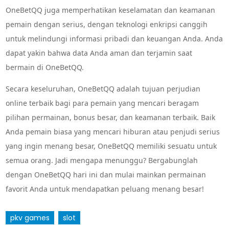
OneBetQQ juga memperhatikan keselamatan dan keamanan
pemain dengan serius, dengan teknologi enkripsi canggih
untuk melindungi informasi pribadi dan keuangan Anda. Anda
dapat yakin bahwa data Anda aman dan terjamin saat
bermain di OneBetQQ.
Secara keseluruhan, OneBetQQ adalah tujuan perjudian
online terbaik bagi para pemain yang mencari beragam
pilihan permainan, bonus besar, dan keamanan terbaik. Baik
Anda pemain biasa yang mencari hiburan atau penjudi serius
yang ingin menang besar, OneBetQQ memiliki sesuatu untuk
semua orang. Jadi mengapa menunggu? Bergabunglah
dengan OneBetQQ hari ini dan mulai mainkan permainan
favorit Anda untuk mendapatkan peluang menang besar!
pkv games
slot