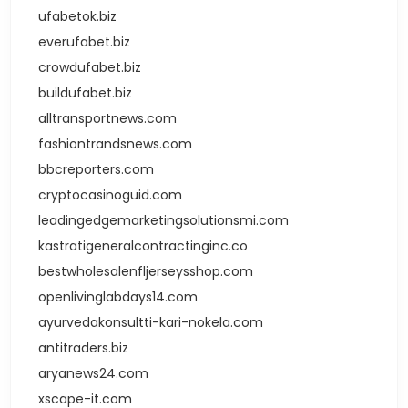
ufabetok.biz
everufabet.biz
crowdufabet.biz
buildufabet.biz
alltransportnews.com
fashiontrandsnews.com
bbcreporters.com
cryptocasinoguid.com
leadingedgemarketingsolutionsmi.com
kastratigeneralcontractinginc.co
bestwholesalenfljerseysshop.com
openlivinglabdays14.com
ayurvedakonsultti-kari-nokela.com
antitraders.biz
aryanews24.com
xscape-it.com