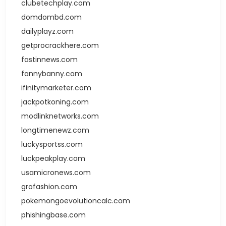
clubetechplay.com
domdombd.com
dailyplayz.com
getprocrackhere.com
fastinnews.com
fannybanny.com
ifinitymarketer.com
jackpotkoning.com
modlinknetworks.com
longtimenewz.com
luckysportss.com
luckpeakplay.com
usamicronews.com
grofashion.com
pokemongoevolutioncalc.com
phishingbase.com