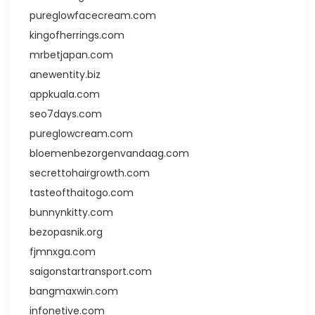
pureglowfacecream.com
kingofherrings.com
mrbetjapan.com
anewentity.biz
appkuala.com
seo7days.com
pureglowcream.com
bloemenbezorgenvandaag.com
secrettohairgrowth.com
tasteofthaitogo.com
bunnynkitty.com
bezopasnik.org
fjmnxga.com
saigonstartransport.com
bangmaxwin.com
infonetive.com