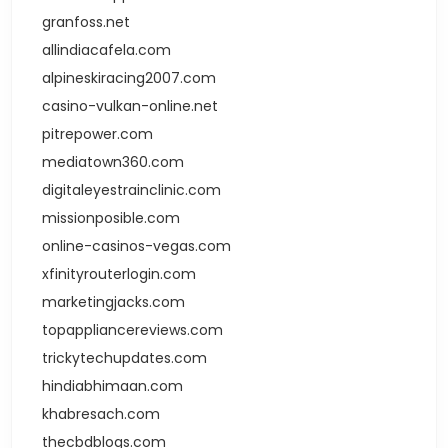
granfoss.net
allindiacafela.com
alpineskiracing2007.com
casino-vulkan-online.net
pitrepower.com
mediatown360.com
digitaleyestrainclinic.com
missionposible.com
online-casinos-vegas.com
xfinityrouterlogin.com
marketingjacks.com
topappliancereviews.com
trickytechupdates.com
hindiabhimaan.com
khabresach.com
thecbdblogs.com