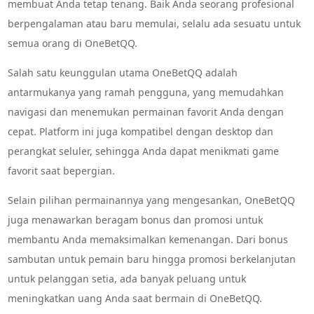
membuat Anda tetap tenang. Baik Anda seorang profesional
berpengalaman atau baru memulai, selalu ada sesuatu untuk
semua orang di OneBetQQ.
Salah satu keunggulan utama OneBetQQ adalah
antarmukanya yang ramah pengguna, yang memudahkan
navigasi dan menemukan permainan favorit Anda dengan
cepat. Platform ini juga kompatibel dengan desktop dan
perangkat seluler, sehingga Anda dapat menikmati game
favorit saat bepergian.
Selain pilihan permainannya yang mengesankan, OneBetQQ
juga menawarkan beragam bonus dan promosi untuk
membantu Anda memaksimalkan kemenangan. Dari bonus
sambutan untuk pemain baru hingga promosi berkelanjutan
untuk pelanggan setia, ada banyak peluang untuk
meningkatkan uang Anda saat bermain di OneBetQQ.