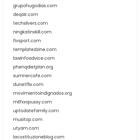
grupohugodias.com
deqair.com
techsilvers.com
ningkatinskill.com
fivsport.com
templatedzine.com
lawinfoadvice.com
phenqdietplan.org
sumnercafe.com
dunetflix.com
movimientoindignados.org
milfxxxpussy.com
uptodatefamily.com
musitop.com
utyam.com
lacostituzioneblog.com