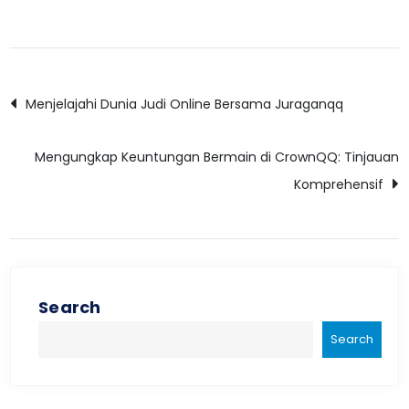
Post
Menjelajahi Dunia Judi Online Bersama Juraganqq
navigation
Mengungkap Keuntungan Bermain di CrownQQ: Tinjauan
Komprehensif
Search
Search