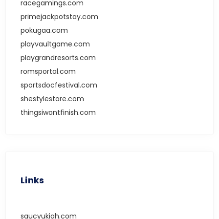
racegamings.com
primejackpotstay.com
pokugaa.com
playvaultgame.com
playgrandresorts.com
romsportal.com
sportsdocfestival.com
shestylestore.com
thingsiwontfinish.com
Links
saucyukiah.com