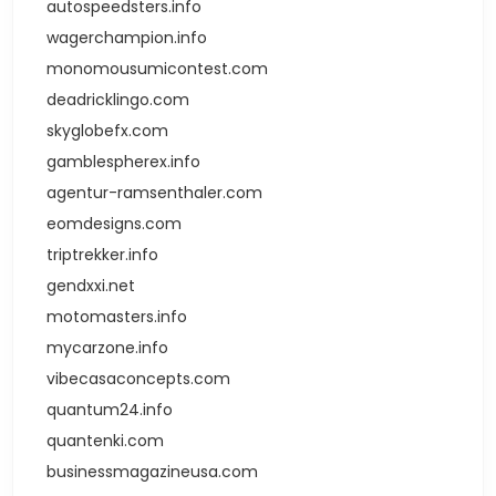
autospeedsters.info
wagerchampion.info
monomousumicontest.com
deadricklingo.com
skyglobefx.com
gamblespherex.info
agentur-ramsenthaler.com
eomdesigns.com
triptrekker.info
gendxxi.net
motomasters.info
mycarzone.info
vibecasaconcepts.com
quantum24.info
quantenki.com
businessmagazineusa.com