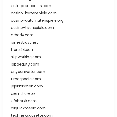
enterpriseboosts.com
casino-kartenspiele.com
casino-automatenspiele.org
casino-tischspiele.com
otbody.com
jamestrust.net
trenz24.com
skipworking.com
loizbeauty.com
anyconverter.com
timespedia.com
jejakkrismon.com
diemthole.biz
ufabetkk.com
allquickmedia.com
technewsgazette.com