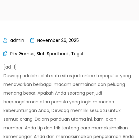
November 26, 2025
Pkv Games
,
Slot
,
Sportbook
,
Togel
[ad_1]
Dewaqq adalah salah satu situs judi online terpopuler yang
menawarkan berbagai macam permainan dan peluang
menang besar. Apakah Anda seorang penjudi
berpengalaman atau pemula yang ingin mencoba
keberuntungan Anda, Dewaqq memiliki sesuatu untuk
semua orang. Dalam panduan utama ini, kami akan
memberi Anda tip dan trik tentang cara memaksimalkan
kemenangan Anda dan memaksimalkan pengalaman Anda