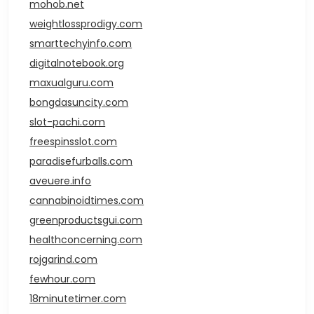
mohob.net
weightlossprodigy.com
smarttechyinfo.com
digitalnotebook.org
maxualguru.com
bongdasuncity.com
slot-pachi.com
freespinsslot.com
paradisefurballs.com
aveuere.info
cannabinoidtimes.com
greenproductsgui.com
healthconcerning.com
rojgarind.com
fewhour.com
18minutetimer.com