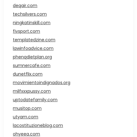
deqair.com
techsilvers.com
ningkatinskill.com
fivsport.com
templatedzine.com
lawinfoadvice.com
phenqdietplan.org
sumnercafe.com
dunetflix.com
movimientoindignados.org
milfxxxpussy.com
uptodatefamily.com
musitop.com
utyam.com
lacostituzioneblog.com
ohyeea.com