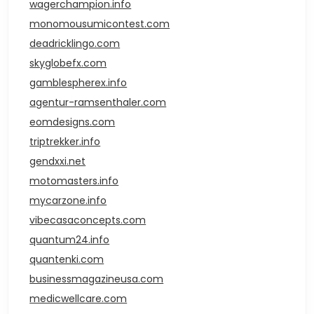
wagerchampion.info
monomousumicontest.com
deadricklingo.com
skyglobefx.com
gamblespherex.info
agentur-ramsenthaler.com
eomdesigns.com
triptrekker.info
gendxxi.net
motomasters.info
mycarzone.info
vibecasaconcepts.com
quantum24.info
quantenki.com
businessmagazineusa.com
medicwellcare.com