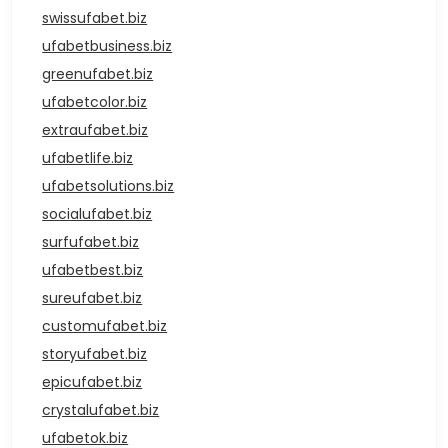
swissufabet.biz
ufabetbusiness.biz
greenufabet.biz
ufabetcolor.biz
extraufabet.biz
ufabetlife.biz
ufabetsolutions.biz
socialufabet.biz
surfufabet.biz
ufabetbest.biz
sureufabet.biz
customufabet.biz
storyufabet.biz
epicufabet.biz
crystalufabet.biz
ufabetok.biz