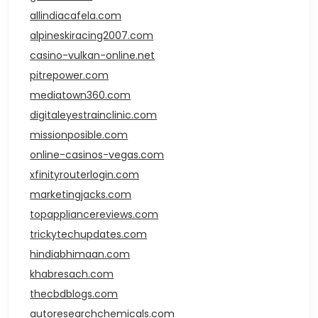
allindiacafela.com
alpineskiracing2007.com
casino-vulkan-online.net
pitrepower.com
mediatown360.com
digitaleyestrainclinic.com
missionposible.com
online-casinos-vegas.com
xfinityrouterlogin.com
marketingjacks.com
topappliancereviews.com
trickytechupdates.com
hindiabhimaan.com
khabresach.com
thecbdblogs.com
autoresearchchemicals.com