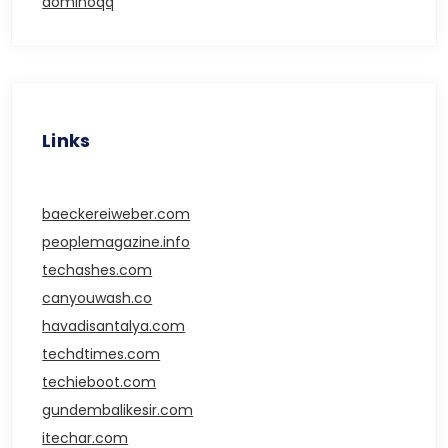
dominoqq
Links
baeckereiweber.com
peoplemagazine.info
techashes.com
canyouwash.co
havadisantalya.com
techdtimes.com
techieboot.com
gundembalikesir.com
itechar.com