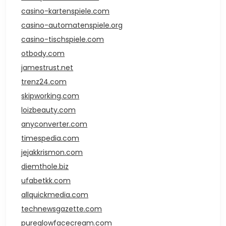
casino-kartenspiele.com
casino-automatenspiele.org
casino-tischspiele.com
otbody.com
jamestrust.net
trenz24.com
skipworking.com
loizbeauty.com
anyconverter.com
timespedia.com
jejakkrismon.com
diemthole.biz
ufabetkk.com
allquickmedia.com
technewsgazette.com
pureglowfacecream.com