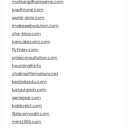
matkarajdhanigame.com
popthrone.com
world-slots.com
imakewebsolution.com
che-blog.com
pancakecoinz.com
flyfinley.com
prideconsultation.com
hountinglil.info
chakraaffirmations.net
bestjokes4u.com
lustgurgaon.com
geniejaar.com
bobbyslot.com
11placemoulin.com
mintz360.com