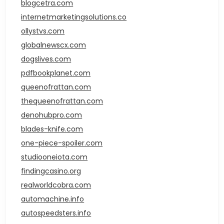
blogcetra.com
internetmarketingsolutions.co
ollystvs.com
globalnewscx.com
dogslives.com
pdfbookplanet.com
queenofrattan.com
thequeenofrattan.com
denohubpro.com
blades-knife.com
one-piece-spoiler.com
studiooneiota.com
findingcasino.org
realworldcobra.com
automachine.info
autospeedsters.info