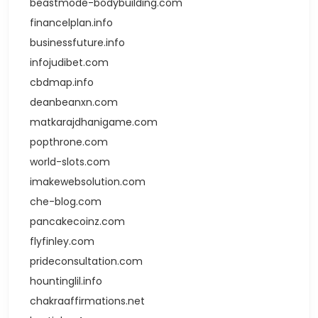
beastmode-bodybuilding.com
financelplan.info
businessfuture.info
infojudibet.com
cbdmap.info
deanbeanxn.com
matkarajdhanigame.com
popthrone.com
world-slots.com
imakewebsolution.com
che-blog.com
pancakecoinz.com
flyfinley.com
prideconsultation.com
hountinglil.info
chakraaffirmations.net