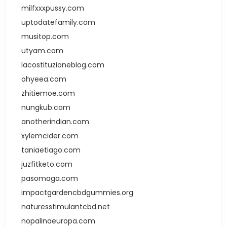
milfxxxpussy.com
uptodatefamily.com
musitop.com
utyam.com
lacostituzioneblog.com
ohyeea.com
zhitiemoe.com
nungkub.com
anotherindian.com
xylemcider.com
taniaetiago.com
juzfitketo.com
pasomaga.com
impactgardencbdgummies.org
naturesstimulantcbd.net
nopalinaeuropa.com