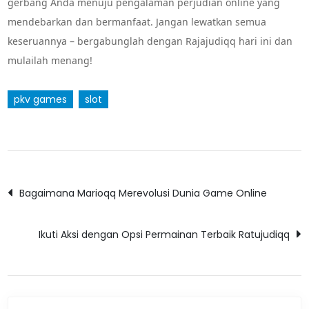
gerbang Anda menuju pengalaman perjudian online yang
mendebarkan dan bermanfaat. Jangan lewatkan semua
keseruannya – bergabunglah dengan Rajajudiqq hari ini dan
mulailah menang!
pkv games
slot
Post
Bagaimana Marioqq Merevolusi Dunia Game Online
navigation
Ikuti Aksi dengan Opsi Permainan Terbaik Ratujudiqq