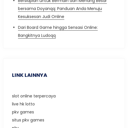
Bersiaplah untuk Bermain dan Menang Besar
bersama Doyanqq: Panduan Anda Menuju
Kesuksesan Judi Online
Dari Board Game hingga Sensasi Online:
Bangkitnya Ludoqq
LINK LAINNYA
slot online terpercaya
live hk lotto
pkv games
situs pkv games