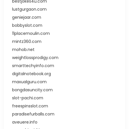
bestjokes4u.com
lustgurgaon.com
geniejaar.com
bobbyslot.com
11placemoulin.com
mintz360.com
mohob.net
weightlossprodigy.com
smarttechyinfo.com
digitalnotebook.org
maxualguru.com
bongdasuncity.com
slot-pachi.com
freespinsslot.com
paradisefurballs.com
aveuere.info