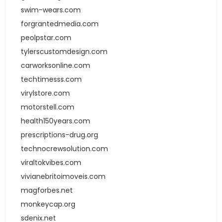
swim-wears.com
forgrantedmedia.com
peolpstar.com
tylerscustomdesign.com
carworksonline.com
techtimesss.com
virylstore.com
motorstell.com
health150years.com
prescriptions-drug.org
technocrewsolution.com
viraltokvibes.com
vivianebritoimoveis.com
magforbes.net
monkeycap.org
sdenix.net