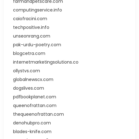
farmandpetscare.com
computingservice.info
caiofracini.com
techpositive.info
unseonrang.com
pak-urdu-poetry.com
blogcetra.com
internetmarketingsolutions.co
ollystvs.com
globalnewscx.com
dogslives.com
pdfbookplanet.com
queenofrattan.com
thequeenofrattan.com
denohubpro.com
blades-knife.com