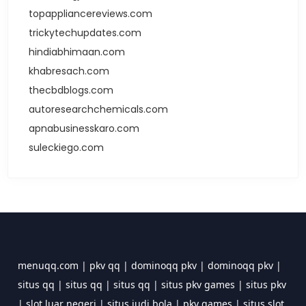
topappliancereviews.com
trickytechupdates.com
hindiabhimaan.com
khabresach.com
thecbdblogs.com
autoresearchchemicals.com
apnabusinesskaro.com
suleckiego.com
menuqq.com
|
pkv qq
|
dominoqq pkv
|
dominoqq pkv
|
situs qq
|
situs qq
|
situs qq
|
situs pkv games
|
situs pkv
|
slot luar negeri
|
situs judi bola
|
pkv games
|
situs slot