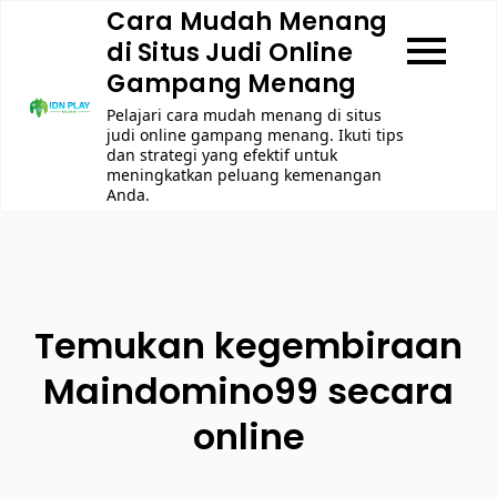
Skip
Cara Mudah Menang
to
di Situs Judi Online
content
Gampang Menang
Pelajari cara mudah menang di situs
judi online gampang menang. Ikuti tips
dan strategi yang efektif untuk
meningkatkan peluang kemenangan
Anda.
Temukan kegembiraan
Maindomino99 secara
online