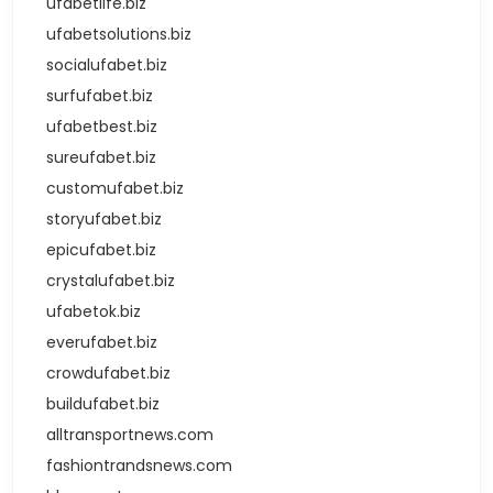
ufabetlife.biz
ufabetsolutions.biz
socialufabet.biz
surfufabet.biz
ufabetbest.biz
sureufabet.biz
customufabet.biz
storyufabet.biz
epicufabet.biz
crystalufabet.biz
ufabetok.biz
everufabet.biz
crowdufabet.biz
buildufabet.biz
alltransportnews.com
fashiontrandsnews.com