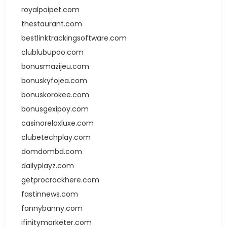
royalpoipet.com
thestaurant.com
bestlinktrackingsoftware.com
clublubupoo.com
bonusmazijeu.com
bonuskyfojea.com
bonuskorokee.com
bonusgexipoy.com
casinorelaxluxe.com
clubetechplay.com
domdombd.com
dailyplayz.com
getprocrackhere.com
fastinnews.com
fannybanny.com
ifinitymarketer.com