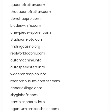
queenofrattan.com
thequeenofrattan.com
denohubpro.com
blades-knife.com
one-piece-spoiler.com
studiooneiota.com
findingcasino.org
realworldcobra.com
automachine.info
autospeedsters.info
wagerchampion.info
monomousumicontest.com
deadricklingo.com
skyglobefx.com
gamblespherex.info
agentur-ramsenthaler.com