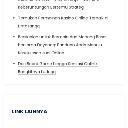
Keberuntungan Bertemu Strategi
Temukan Permainan Kasino Online Terbaik di
Lintasanqq
Bersiaplah untuk Bermain dan Menang Besar
bersama Doyanqq: Panduan Anda Menuju
Kesuksesan Judi Online
Dari Board Game hingga Sensasi Online:
Bangkitnya Ludoqq
LINK LAINNYA