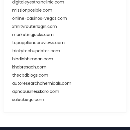
digitaleyestrainclinic.com
missionposible.com
online-casinos-vegas.com
xfinityrouterlogin.com
marketingjacks.com
topappliancereviews.com
trickytechupdates.com
hindiabhimaan.com
khabresach.com
thecbdblogs.com
autoresearchchemicals.com
apnabusinesskaro.com
suleckiego.com