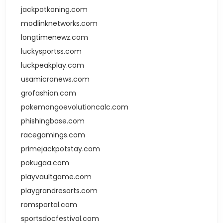
jackpotkoning.com
modlinknetworks.com
longtimenewz.com
luckysportss.com
luckpeakplay.com
usamicronews.com
grofashion.com
pokemongoevolutioncalc.com
phishingbase.com
racegamings.com
primejackpotstay.com
pokugaa.com
playvaultgame.com
playgrandresorts.com
romsportal.com
sportsdocfestival.com