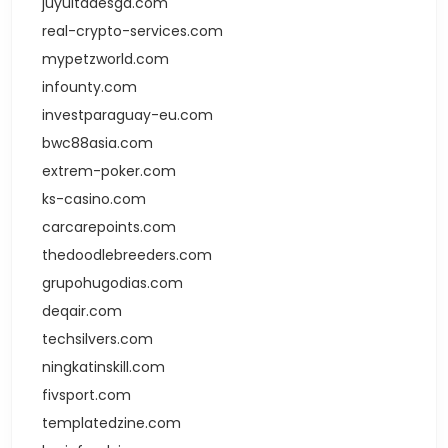
juyultadesga.com
real-crypto-services.com
mypetzworld.com
infounty.com
investparaguay-eu.com
bwc88asia.com
extrem-poker.com
ks-casino.com
carcarepoints.com
thedoodlebreeders.com
grupohugodias.com
deqair.com
techsilvers.com
ningkatinskill.com
fivsport.com
templatedzine.com