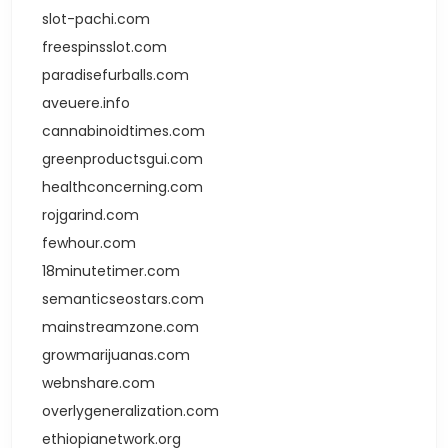
slot-pachi.com
freespinsslot.com
paradisefurballs.com
aveuere.info
cannabinoidtimes.com
greenproductsgui.com
healthconcerning.com
rojgarind.com
fewhour.com
18minutetimer.com
semanticseostars.com
mainstreamzone.com
growmarijuanas.com
webnshare.com
overlygeneralization.com
ethiopianetwork.org