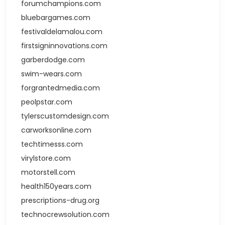
forumchampions.com
bluebargames.com
festivaldelamalou.com
firstsigninnovations.com
garberdodge.com
swim-wears.com
forgrantedmedia.com
peolpstar.com
tylerscustomdesign.com
carworksonline.com
techtimesss.com
virylstore.com
motorstell.com
health150years.com
prescriptions-drug.org
technocrewsolution.com