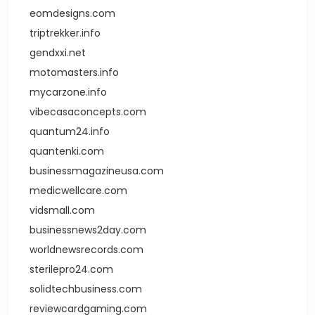
eomdesigns.com
triptrekker.info
gendxxi.net
motomasters.info
mycarzone.info
vibecasaconcepts.com
quantum24.info
quantenki.com
businessmagazineusa.com
medicwellcare.com
vidsmall.com
businessnews2day.com
worldnewsrecords.com
sterilepro24.com
solidtechbusiness.com
reviewcardgaming.com