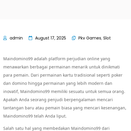
August 17, 2025
Pkv Games
,
Slot
Maindomino99 adalah platform perjudian online yang
menawarkan berbagai permainan menarik untuk dinikmati
para pemain. Dari permainan kartu tradisional seperti poker
dan domino hingga permainan yang lebih modern dan
inovatif, Maindomino99 memiliki sesuatu untuk semua orang.
Apakah Anda seorang penjudi berpengalaman mencari
tantangan baru atau pemain biasa yang mencari kesenangan,
Maindomino99 telah Anda liput.
Salah satu hal yang membedakan Maindomino99 dari