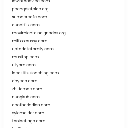
lawinfoadvice.com
phenqdietplan.org
sumnercafe.com
dunetflix.com
movimientoindignados.org
milfxxxpussy.com
uptodatefamily.com
musitop.com
utyam.com
lacostituzioneblog.com
ohyeea.com
zhitiemoe.com
nungkub.com
anotherindian.com
xylemcider.com
taniaetiago.com