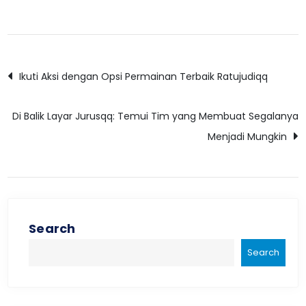
Post
Ikuti Aksi dengan Opsi Permainan Terbaik Ratujudiqq
navigation
Di Balik Layar Jurusqq: Temui Tim yang Membuat Segalanya
Menjadi Mungkin
Search
Search