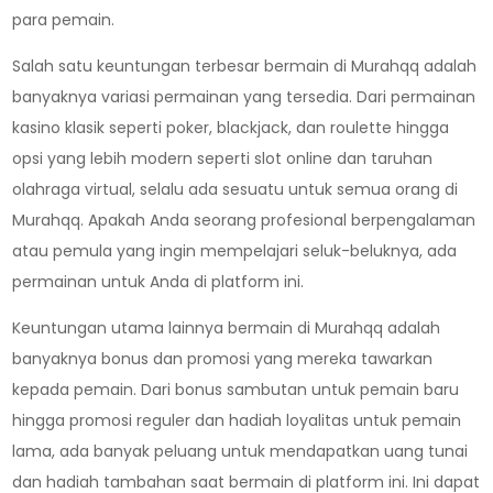
para pemain.
Salah satu keuntungan terbesar bermain di Murahqq adalah
banyaknya variasi permainan yang tersedia. Dari permainan
kasino klasik seperti poker, blackjack, dan roulette hingga
opsi yang lebih modern seperti slot online dan taruhan
olahraga virtual, selalu ada sesuatu untuk semua orang di
Murahqq. Apakah Anda seorang profesional berpengalaman
atau pemula yang ingin mempelajari seluk-beluknya, ada
permainan untuk Anda di platform ini.
Keuntungan utama lainnya bermain di Murahqq adalah
banyaknya bonus dan promosi yang mereka tawarkan
kepada pemain. Dari bonus sambutan untuk pemain baru
hingga promosi reguler dan hadiah loyalitas untuk pemain
lama, ada banyak peluang untuk mendapatkan uang tunai
dan hadiah tambahan saat bermain di platform ini. Ini dapat