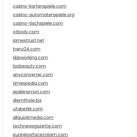
casino-kartenspiele.com
casino-automatenspiele.org
casino-tischspiele.com
otbody.com
jamestrust.net
trenz24.com
skipworking.com
loizbeauty.com
anyconverter.com
timespedia.com
jejakkrismon.com
diemthole.biz
ufabetkk.com
allquickmedia.com
technewsgazette.com
pureglowfacecream.com