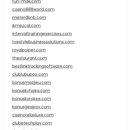
fun-mak.com
casino888world.com
misterdbnb.com
jkmezcal.com
intervaltrainingexercises.com
tyestylebusinesssolutions.com
royalpoipet.com
thestaurant.com
bestlinktrackingsoftware.com
clublubupoo.com
bonusmazijeu.com
bonuskyfojea.com
bonuskorokee.com
bonusgexipoy.com
casinorelaxluxe.com
clubetechplay.com