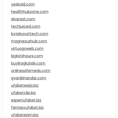
yesbold.com
healthhubzone.com
ebaraat.com
techjuiced.com
byteboosttech.com
magnexushub.com
virtuogoweb.com
biglotshours.com
buyliraglutide.com
onlinesafemeds.com
gyanibhandar.com
ufabetwarp.biz
ufabetclip.biz
expertufabet.biz
fantasyufabet.biz
ufabetsiam.biz