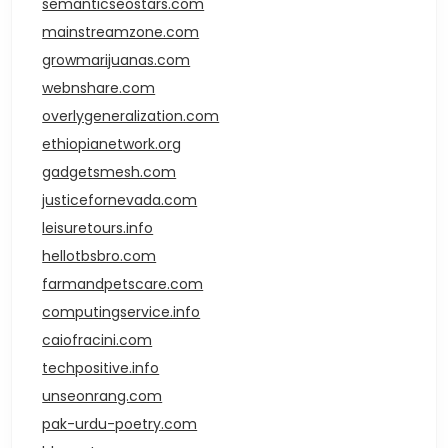
semanticseostars.com
mainstreamzone.com
growmarijuanas.com
webnshare.com
overlygeneralization.com
ethiopianetwork.org
gadgetsmesh.com
justicefornevada.com
leisuretours.info
hellotbsbro.com
farmandpetscare.com
computingservice.info
caiofracini.com
techpositive.info
unseonrang.com
pak-urdu-poetry.com