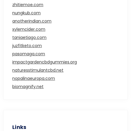
zhitiemoe.com
nungkub.com
anotherindian.com
xylemcider.com
taniaetiago.com
juzfitketo.com
pasomaga.com
impactgardencbdgummies.org
naturesstimulantcbd.net
nopalinaeuropa.com
biomagnify.net
Links