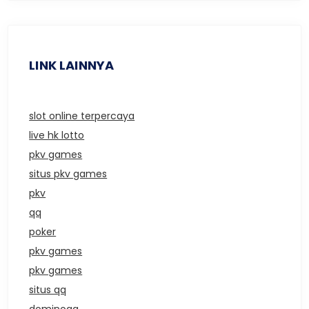
LINK LAINNYA
slot online terpercaya
live hk lotto
pkv games
situs pkv games
pkv
qq
poker
pkv games
pkv games
situs qq