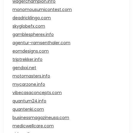
wagerchampion.info
monomousumicontest.com
deadricklingo.com
skyglobefx.com
gamblespherex.info
agentur-ramsenthaler.com
eomdesigns.com
triptrekker.info
gendxxi.net
motomasters.info
mycarzone.info
vibecasaconcepts.com
quantum24.info
quantenki.com
businessmagazineusa.com
medicwellcare.com