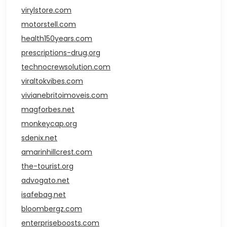
virylstore.com
motorstell.com
health150years.com
prescriptions-drug.org
technocrewsolution.com
viraltokvibes.com
vivianebritoimoveis.com
magforbes.net
monkeycap.org
sdenix.net
amarinhillcrest.com
the-tourist.org
advogato.net
isafebag.net
bloombergz.com
enterpriseboosts.com