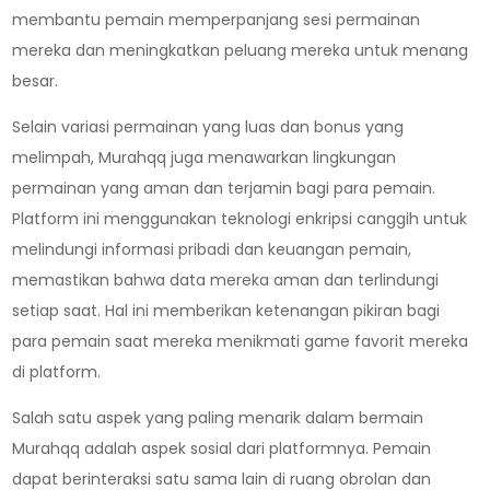
membantu pemain memperpanjang sesi permainan
mereka dan meningkatkan peluang mereka untuk menang
besar.
Selain variasi permainan yang luas dan bonus yang
melimpah, Murahqq juga menawarkan lingkungan
permainan yang aman dan terjamin bagi para pemain.
Platform ini menggunakan teknologi enkripsi canggih untuk
melindungi informasi pribadi dan keuangan pemain,
memastikan bahwa data mereka aman dan terlindungi
setiap saat. Hal ini memberikan ketenangan pikiran bagi
para pemain saat mereka menikmati game favorit mereka
di platform.
Salah satu aspek yang paling menarik dalam bermain
Murahqq adalah aspek sosial dari platformnya. Pemain
dapat berinteraksi satu sama lain di ruang obrolan dan