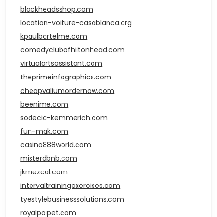
blackheadsshop.com
location-voiture-casablanca.org
kpaulbartelme.com
comedyclubofhiltonhead.com
virtualartsassistant.com
theprimeinfographics.com
cheapvaliumordernow.com
beenime.com
sodecia-kemmerich.com
fun-mak.com
casino888world.com
misterdbnb.com
jkmezcal.com
intervaltrainingexercises.com
tyestylebusinesssolutions.com
royalpoipet.com