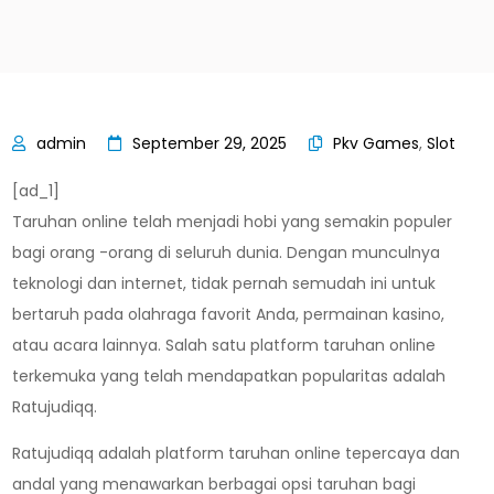
September 29, 2025
Pkv Games
,
Slot
[ad_1]
Taruhan online telah menjadi hobi yang semakin populer
bagi orang -orang di seluruh dunia. Dengan munculnya
teknologi dan internet, tidak pernah semudah ini untuk
bertaruh pada olahraga favorit Anda, permainan kasino,
atau acara lainnya. Salah satu platform taruhan online
terkemuka yang telah mendapatkan popularitas adalah
Ratujudiqq.
Ratujudiqq adalah platform taruhan online tepercaya dan
andal yang menawarkan berbagai opsi taruhan bagi