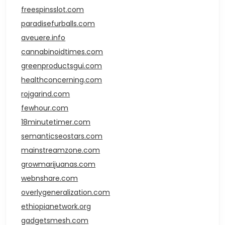
freespinsslot.com
paradisefurballs.com
aveuere.info
cannabinoidtimes.com
greenproductsgui.com
healthconcerning.com
rojgarind.com
fewhour.com
18minutetimer.com
semanticseostars.com
mainstreamzone.com
growmarijuanas.com
webnshare.com
overlygeneralization.com
ethiopianetwork.org
gadgetsmesh.com