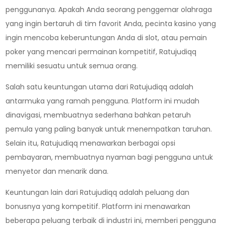
penggunanya. Apakah Anda seorang penggemar olahraga
yang ingin bertaruh di tim favorit Anda, pecinta kasino yang
ingin mencoba keberuntungan Anda di slot, atau pemain
poker yang mencari permainan kompetitif, Ratujudiqq
memiliki sesuatu untuk semua orang.
Salah satu keuntungan utama dari Ratujudiqq adalah
antarmuka yang ramah pengguna. Platform ini mudah
dinavigasi, membuatnya sederhana bahkan petaruh
pemula yang paling banyak untuk menempatkan taruhan.
Selain itu, Ratujudiqq menawarkan berbagai opsi
pembayaran, membuatnya nyaman bagi pengguna untuk
menyetor dan menarik dana.
Keuntungan lain dari Ratujudiqq adalah peluang dan
bonusnya yang kompetitif. Platform ini menawarkan
beberapa peluang terbaik di industri ini, memberi pengguna