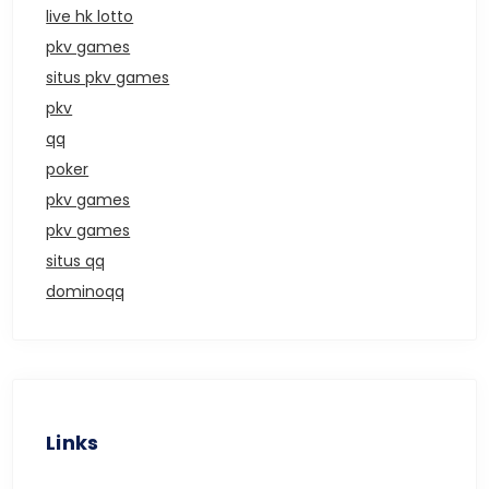
live hk lotto
pkv games
situs pkv games
pkv
qq
poker
pkv games
pkv games
situs qq
dominoqq
Links