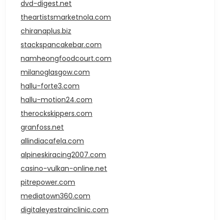
dvd-digest.net
theartistsmarketnola.com
chiranaplus.biz
stackspancakebar.com
namheongfoodcourt.com
milanoglasgow.com
hallu-forte3.com
hallu-motion24.com
therockskippers.com
granfoss.net
allindiacafela.com
alpineskiracing2007.com
casino-vulkan-online.net
pitrepower.com
mediatown360.com
digitaleyestrainclinic.com