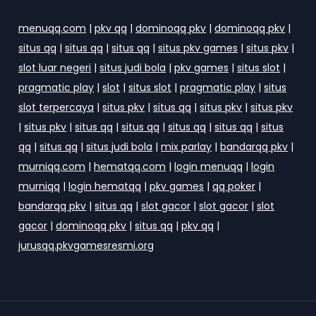
menuqq.com
|
pkv qq
|
dominoqq pkv
|
dominoqq pkv
|
situs qq
|
situs qq
|
situs qq
|
situs pkv games
|
situs pkv
|
slot luar negeri
|
situs judi bola
|
pkv games
|
situs slot
|
pragmatic play
|
slot
|
situs slot
|
pragmatic play
|
situs
slot terpercaya
|
situs pkv
|
situs qq
|
situs pkv
|
situs pkv
|
situs pkv
|
situs qq
|
situs qq
|
situs qq
|
situs qq
|
situs
qq
|
situs qq
|
situs judi bola
|
mix parlay
|
bandarqq pkv
|
murniqq.com
|
hematqq.com
|
login menuqq
|
login
murniqq
|
login hematqq
|
pkv games
|
qq poker
|
bandarqq pkv
|
situs qq
|
slot gacor
|
slot gacor
|
slot
gacor
|
dominoqq pkv
|
situs qq
|
pkv qq
|
jurusqq.pkvgamesresmi.org