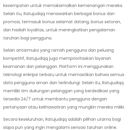
kesempatan untuk memaksimalkan kemenangan mereka.
Selain itu, Ratujudiqq menawarkan berbagai bonus dan
promosi, termasuk bonus selamat datang, bonus setoran,
dan hadiah loyalitas, untuk meningkatkan pengalaman
taruhan bagi pengguna.
Selain antarmuka yang ramah pengguna dan peluang
kompetitif, Ratujudiqq juga memprioritaskan layanan
keamanan dan pelanggan. Platform ini menggunakan
teknologi enkripsi terbaru untuk memastikan bahwa semua
data pengguna aman dan terlindungi. Selain itu, Ratujudiqq
memiliki tim dukungan pelanggan yang berdedikasi yang
tersedia 24/7 untuk membantu pengguna dengan
pertanyaan atau kekhawatiran yang mungkin mereka miliki.
Secara keseluruhan, Ratujudiqq adalah pilihan utama bagi
siapa pun yang ingin mengalami sensasi taruhan online.