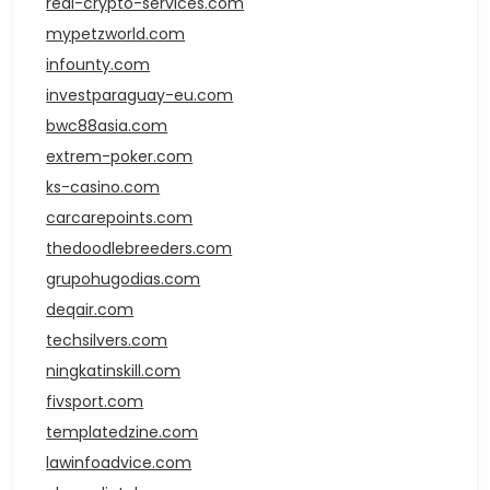
real-crypto-services.com
mypetzworld.com
infounty.com
investparaguay-eu.com
bwc88asia.com
extrem-poker.com
ks-casino.com
carcarepoints.com
thedoodlebreeders.com
grupohugodias.com
deqair.com
techsilvers.com
ningkatinskill.com
fivsport.com
templatedzine.com
lawinfoadvice.com