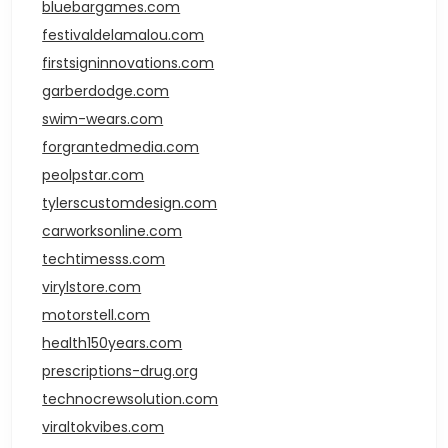
bluebargames.com
festivaldelamalou.com
firstsigninnovations.com
garberdodge.com
swim-wears.com
forgrantedmedia.com
peolpstar.com
tylerscustomdesign.com
carworksonline.com
techtimesss.com
virylstore.com
motorstell.com
health150years.com
prescriptions-drug.org
technocrewsolution.com
viraltokvibes.com