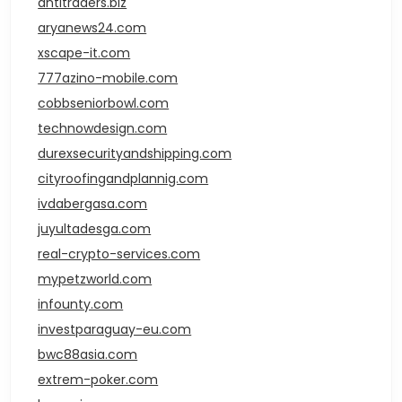
antitraders.biz
aryanews24.com
xscape-it.com
777azino-mobile.com
cobbseniorbowl.com
technowdesign.com
durexsecurityandshipping.com
cityroofingandplannig.com
ivdabergasa.com
juyultadesga.com
real-crypto-services.com
mypetzworld.com
infounty.com
investparaguay-eu.com
bwc88asia.com
extrem-poker.com