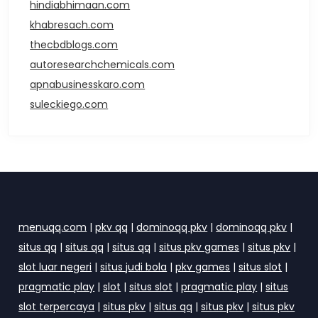
hindiabhimaan.com
khabresach.com
thecbdblogs.com
autoresearchchemicals.com
apnabusinesskaro.com
suleckiego.com
menuqq.com
|
pkv qq
|
dominoqq pkv
|
dominoqq pkv
|
situs qq
|
situs qq
|
situs qq
|
situs pkv games
|
situs pkv
|
slot luar negeri
|
situs judi bola
|
pkv games
|
situs slot
|
pragmatic play
|
slot
|
situs slot
|
pragmatic play
|
situs
slot terpercaya
|
situs pkv
|
situs qq
|
situs pkv
|
situs pkv