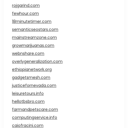
rojgarind.com
fewhour.com
18minutetimer.com
semanticseostars.com
mainstreamzone.com
growmarijuanas.com
webnshare.com
overlygeneralization.com
ethiopianetwork.org
gadgetsmesh.com
justicefornevada.com
leisuretours.info
hellotbsbro.com
farmandpetscare.com
computingservice.info
caiofracini.com