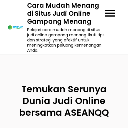
Skip
Cara Mudah Menang
to
di Situs Judi Online
content
Gampang Menang
Pelajari cara mudah menang di situs
judi online gampang menang. Ikuti tips
dan strategi yang efektif untuk
meningkatkan peluang kemenangan
Anda.
Temukan Serunya
Dunia Judi Online
bersama ASEANQQ