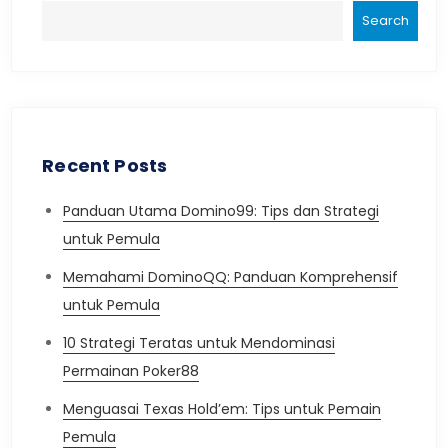
Search
Recent Posts
Panduan Utama Domino99: Tips dan Strategi
untuk Pemula
Memahami DominoQQ: Panduan Komprehensif
untuk Pemula
10 Strategi Teratas untuk Mendominasi
Permainan Poker88
Menguasai Texas Hold’em: Tips untuk Pemain
Pemula