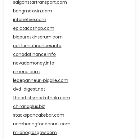
saigonstartransport.com
bangmaxwin.com
infonetive.com
epictacoshop.com
biopuraskinserum.com
californiafinances.info
canadafinance.info
nevadamoney.info
rimene.com
ledepanneur-pigalle.com
dvd-digest.net
theartistsmarketnola.com
chiranaplus.biz
stackspancakebar.com
namheongfoodcourt.com
milanoglasgow.com