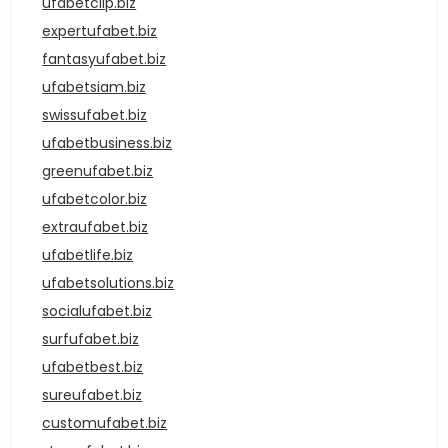
ufabetclip.biz
expertufabet.biz
fantasyufabet.biz
ufabetsiam.biz
swissufabet.biz
ufabetbusiness.biz
greenufabet.biz
ufabetcolor.biz
extraufabet.biz
ufabetlife.biz
ufabetsolutions.biz
socialufabet.biz
surfufabet.biz
ufabetbest.biz
sureufabet.biz
customufabet.biz