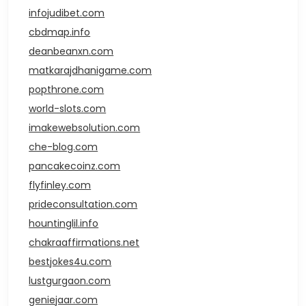
infojudibet.com
cbdmap.info
deanbeanxn.com
matkarajdhanigame.com
popthrone.com
world-slots.com
imakewebsolution.com
che-blog.com
pancakecoinz.com
flyfinley.com
prideconsultation.com
hountinglil.info
chakraaffirmations.net
bestjokes4u.com
lustgurgaon.com
geniejaar.com