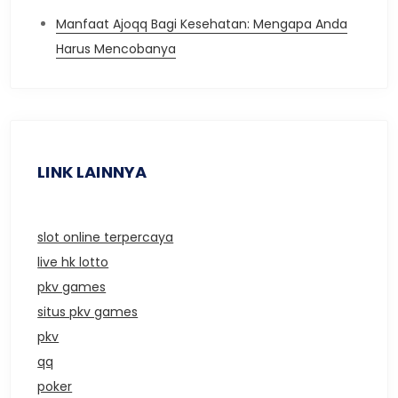
Manfaat Ajoqq Bagi Kesehatan: Mengapa Anda
Harus Mencobanya
LINK LAINNYA
slot online terpercaya
live hk lotto
pkv games
situs pkv games
pkv
qq
poker