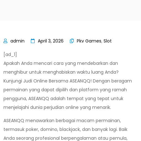
April 3, 2026
Pkv Games
,
Slot
[ad_1]
Apakah Anda mencari cara yang mendebarkan dan
menghibur untuk menghabiskan waktu luang Anda?
Kunjungi Judi Online Bersama ASEANQQ! Dengan beragam
permainan yang dapat dipilih dan platform yang ramah
pengguna, ASEANQQ adalah tempat yang tepat untuk
menjelajahi dunia perjudian online yang menarik.
ASEANQQ menawarkan berbagai macam permainan,
termasuk poker, domino, blackjack, dan banyak lagi. Baik
Anda seorang profesional berpengalaman atau pemula,