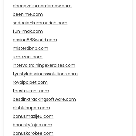
cheapvaliumordernow.com
beenime.com
sodecia-kemmerich.com
fun-mak.com
casino888world.com
misterdbnb.com
jkmezcal.com
intervaltrainingexercises.com
tyestylebusinesssolutions.com
royalpoipet.com
thestaurant.com
bestlinktrackingsoftware.com
clublubupoo.com
bonusmazijeu.com
bonuskyfojea.com
bonuskorokee.com