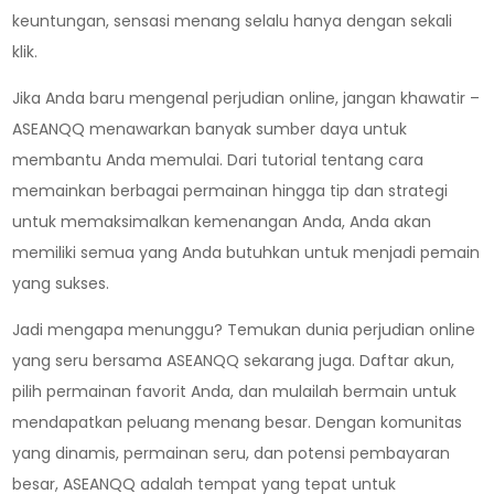
keuntungan, sensasi menang selalu hanya dengan sekali
klik.
Jika Anda baru mengenal perjudian online, jangan khawatir –
ASEANQQ menawarkan banyak sumber daya untuk
membantu Anda memulai. Dari tutorial tentang cara
memainkan berbagai permainan hingga tip dan strategi
untuk memaksimalkan kemenangan Anda, Anda akan
memiliki semua yang Anda butuhkan untuk menjadi pemain
yang sukses.
Jadi mengapa menunggu? Temukan dunia perjudian online
yang seru bersama ASEANQQ sekarang juga. Daftar akun,
pilih permainan favorit Anda, dan mulailah bermain untuk
mendapatkan peluang menang besar. Dengan komunitas
yang dinamis, permainan seru, dan potensi pembayaran
besar, ASEANQQ adalah tempat yang tepat untuk