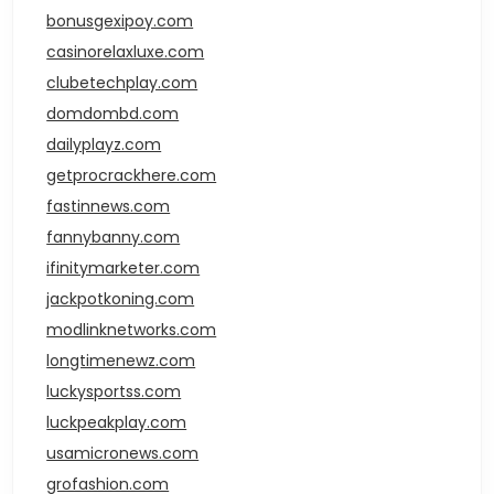
bonusgexipoy.com
casinorelaxluxe.com
clubetechplay.com
domdombd.com
dailyplayz.com
getprocrackhere.com
fastinnews.com
fannybanny.com
ifinitymarketer.com
jackpotkoning.com
modlinknetworks.com
longtimenewz.com
luckysportss.com
luckpeakplay.com
usamicronews.com
grofashion.com