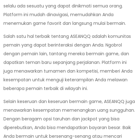
selalu ada sesuatu yang dapat dinikmati semua orang.
Platform ini mudah dinavigasi, memudahkan Anda
menemukan game favorit dan langsung mulai bermain.
Salah satu hal terbaik tentang ASEANQQ adalah komunitas
pemain yang dapat berinteraksi dengan Anda. Ngobrol
dengan pemain lain, tantang mereka bermain game, dan
dapatkan teman baru sepanjang perjalanan. Platform ini
juga menawarkan turnamen dan kompetisi, memberi Anda
kesempatan untuk menguji keterampilan Anda melawan
beberapa pemain terbaik di wilayah ini.
Selain keseruan dan keseruan bermain game, ASEANQQ juga
menawarkan kesempatan memenangkan uang sungguhan.
Dengan beragam opsi taruhan dan jackpot yang bisa
diperebutkan, Anda bisa mendapatkan bayaran besar. Baik
Anda bermain untuk bersenang-senang atau mencari